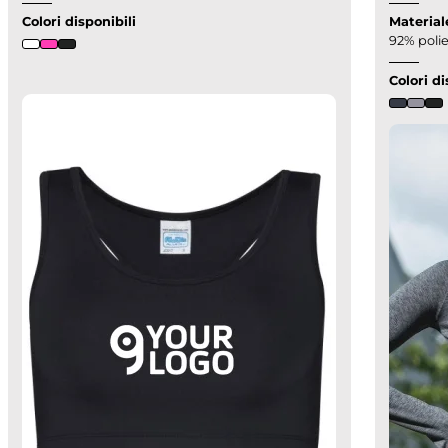
Colori disponibili
Material
92% polie
Colori di