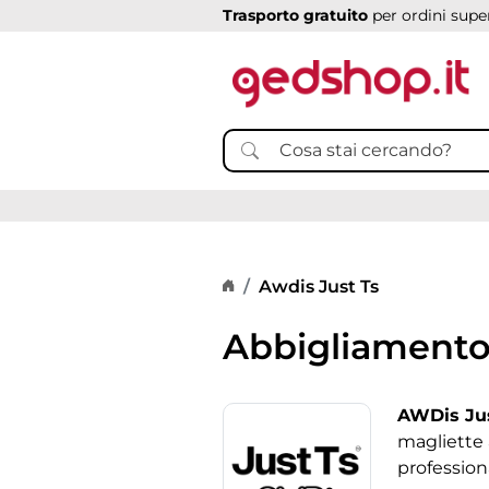
Trasporto gratuito
per ordini super
Home page
Awdis Just Ts
Abbigliamento 
AWDis Jus
magliette 
profession