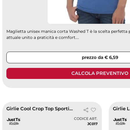
Maglietta unisex manica corta Washed T è la scelta perfetta p
attuale unito a praticità e comfort....
prezzo da € 6,59
CALCOLA PREVENTIVO
Girlie Cool Crop Top Sportivo Loose Fit
CODICE ART.
JC017