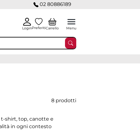
02 80886189
Preferiti
Carrello
Login
Menu
8 prodotti
t-shirt, top, canotte e
alità in ogni contesto