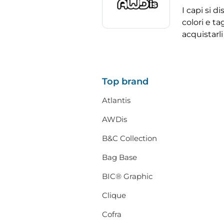
I capi si d
colori e ta
acquistarli
Top brand
Atlantis
AWDis
B&C Collection
Bag Base
BIC® Graphic
Clique
Cofra