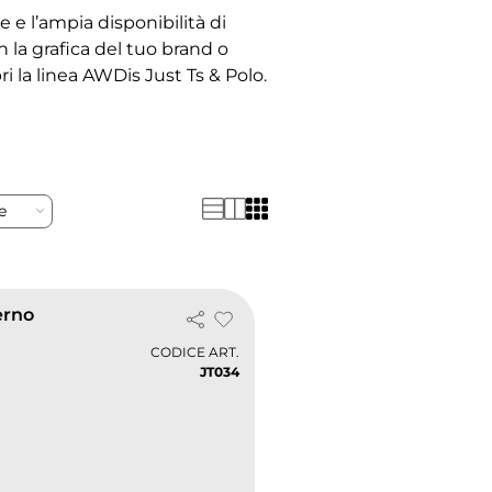
re e l’ampia disponibilità di
n la grafica del tuo brand o
ri la linea AWDis Just Ts & Polo.
re
erno
CODICE ART.
JT034