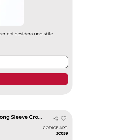
er chi desidera uno stile
Girlie Long Sleeve Crop T
CODICE ART.
JC039