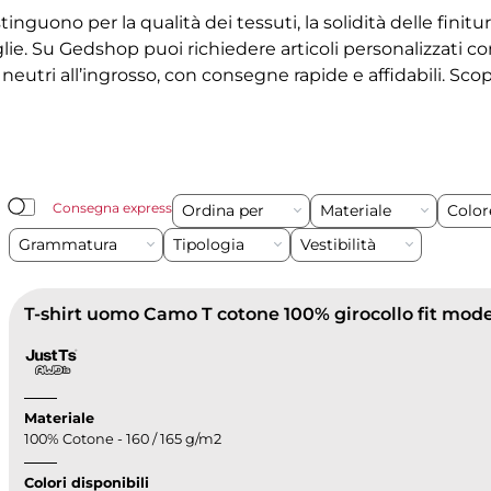
istinguono per la qualità dei tessuti, la solidità delle finitu
glie. Su Gedshop puoi richiedere articoli personalizzati co
 neutri all’ingrosso, con consegne rapide e affidabili. Scop
Consegna express
Ordina per
Materiale
Colo
Grammatura
Tipologia
Vestibilità
T-shirt uomo Camo T cotone 100% girocollo fit mod
Materiale
100% Cotone - 160 / 165 g/m2
Colori disponibili