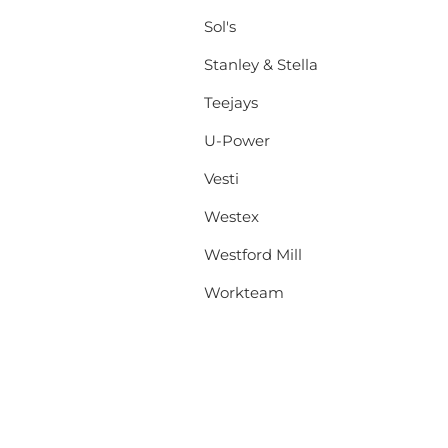
Sol's
Stanley & Stella
Teejays
U-Power
Vesti
Westex
Westford Mill
Workteam