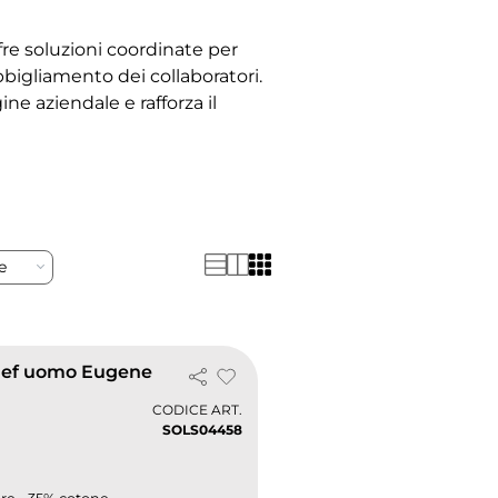
e soluzioni coordinate per
bbigliamento dei collaboratori.
ne aziendale e rafforza il
re
hef uomo Eugene
CODICE ART.
SOLS04458