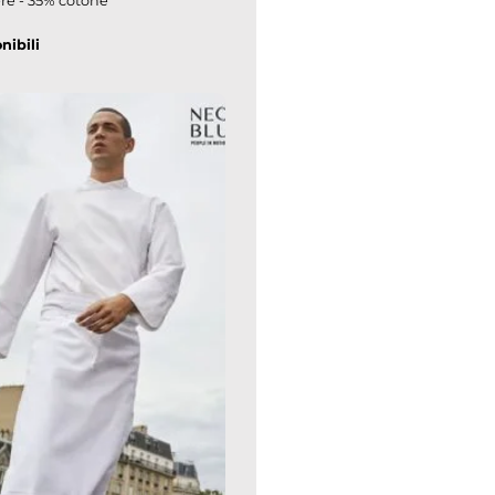
ere - 35% cotone
nibili