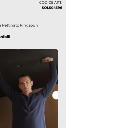
CODICE ART.
SOLS04396
 Pettinato Ringspun
nibili