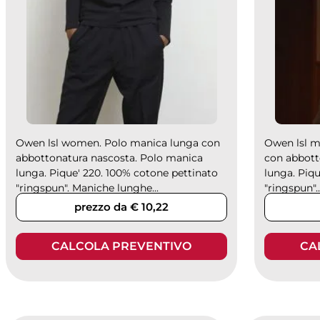
Owen lsl women. Polo manica lunga con
Owen lsl 
abbottonatura nascosta. Polo manica
con abbott
lunga. Pique' 220. 100% cotone pettinato
lunga. Piq
"ringspun". Maniche lunghe...
"ringspun"..
prezzo da € 10,22
CALCOLA PREVENTIVO
CA