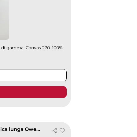
p di gamma. Canvas 270. 100%
Polo manica lunga Owen men