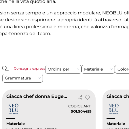
che nella vita quotidiana.
sign senza tempo e un approccio modulare, NEOBLU offr
e desiderano esprimere la propria identità attraverso l’a
o è una linea professionale moderna, che valorizza l’immagi
appartenenza del team.
Consegna express
Ordina per
Materiale
Colo
Grammatura
Giacca chef donna Eugenie
Giacca c
CODICE ART.
SOLS04459
Materiale
Materiale