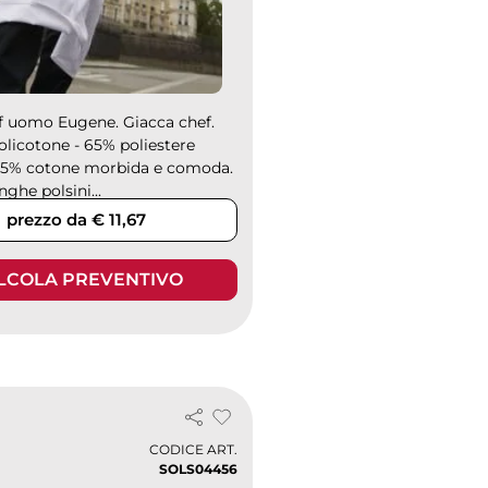
f uomo Eugene. Giacca chef.
Policotone - 65% poliestere
- 35% cotone morbida e comoda.
ghe polsini...
prezzo da € 11,67
LCOLA PREVENTIVO
CODICE ART.
SOLS04456