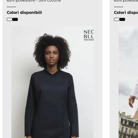
65% poliestere - 35% cotone
65% poliest
Colori disponibili
Colori dispo