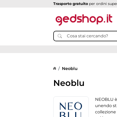
Trasporto gratuito
per ordini super
Home page
Neoblu
Neoblu
NEOBLU è u
unendo sti
collezione 