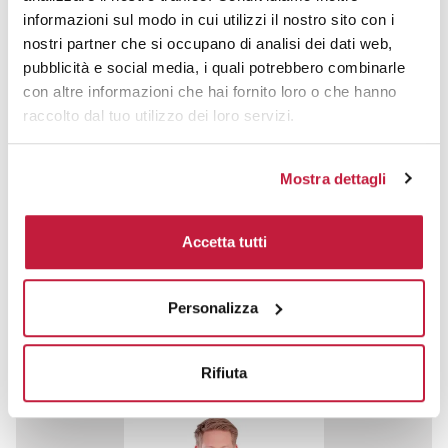
poliestere ·interno:...
informazioni sul modo in cui utilizzi il nostro sito con i
prezzo da € 24,25
nostri partner che si occupano di analisi dei dati web,
pubblicità e social media, i quali potrebbero combinarle
con altre informazioni che hai fornito loro o che hanno
CALCOLA PREVENTIVO
raccolto dal tuo utilizzo dei loro servizi.
Mostra dettagli
Softshell Compass imbottito uomo eco, antivento, trapuntato
Accetta tutti
CODICE ART.
R237X
Personalizza
Materiale
100% poliestere riciclato
Colori disponibili
Rifiuta
More...