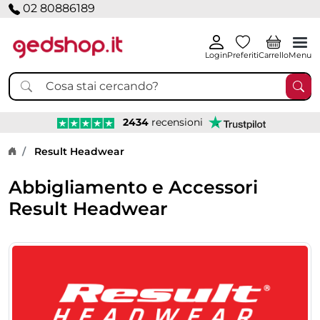
02 80886189
Login
Preferiti
Carrello
Menu
2434
recensioni
Home page
Result Headwear
Abbigliamento e Accessori
Result Headwear