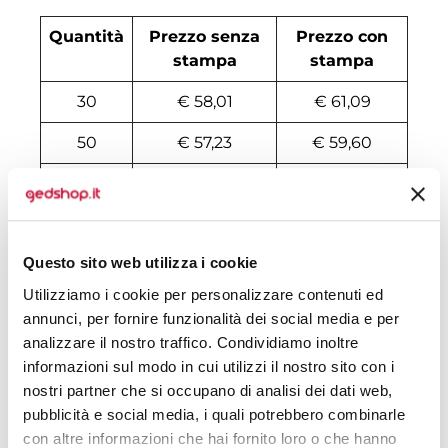
Quantità
Prezzo senza
Prezzo con
stampa
stampa
30
€ 58,01
€ 61,09
50
€ 57,23
€ 59,60
100
€ 55,38
€ 58,10
200
€ 54,14
€ 57,80
Questo sito web utilizza i cookie
500
€ 53,35
€ 57,21
Utilizziamo i cookie per personalizzare contenuti ed
1000
€ 52,11
€ 56,46
annunci, per fornire funzionalità dei social media e per
analizzare il nostro traffico. Condividiamo inoltre
1500
€ 51,95
€ 56,31
informazioni sul modo in cui utilizzi il nostro sito con i
2000
€ 51,80
€ 56,24
nostri partner che si occupano di analisi dei dati web,
pubblicità e social media, i quali potrebbero combinarle
3000
€ 51,64
€ 56,16
con altre informazioni che hai fornito loro o che hanno