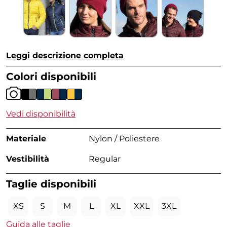
Leggi descrizione completa
Colori disponibili
Vedi disponibilità
Materiale
Nylon / Poliestere
Vestibilità
Regular
Taglie disponibili
XS
S
M
L
XL
XXL
3XL
Guida alle taglie