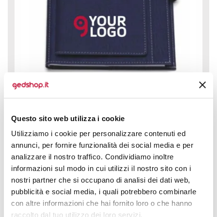
Questo sito web utilizza i cookie
Agenda PU termopvirante. 320 pag. Vari scomparti
Utilizziamo i cookie per personalizzare contenuti ed
interni porta card, vano porta penna. Chiusura
annunci, per fornire funzionalità dei social media e per
calamitata Interno mobile...
analizzare il nostro traffico. Condividiamo inoltre
prezzo da € 6,76
informazioni sul modo in cui utilizzi il nostro sito con i
nostri partner che si occupano di analisi dei dati web,
CALCOLA PREVENTIVO
pubblicità e social media, i quali potrebbero combinarle
con altre informazioni che hai fornito loro o che hanno
raccolto dal tuo utilizzo dei loro servizi.