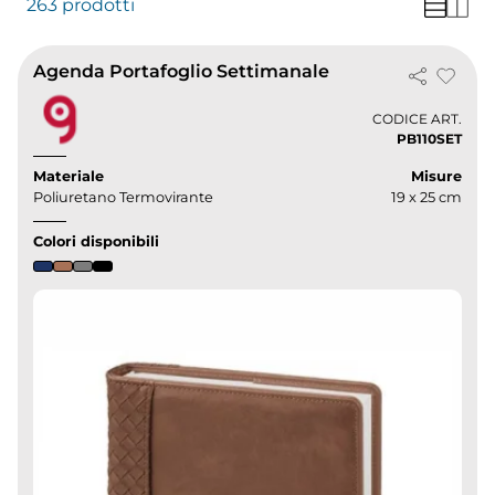
263 prodotti
Agenda Portafoglio Settimanale
CODICE ART.
PB110SET
Materiale
Misure
Poliuretano Termovirante
19 x 25 cm
Colori disponibili