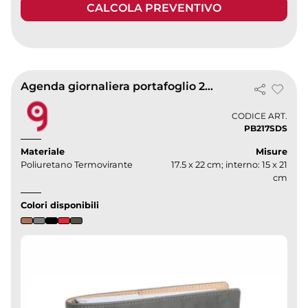
CALCOLA PREVENTIVO
Agenda giornaliera portafoglio 2027
CODICE ART.
PB217SDS
Materiale
Misure
Poliuretano Termovirante
17.5 x 22 cm; interno: 15 x 21
cm
Colori disponibili