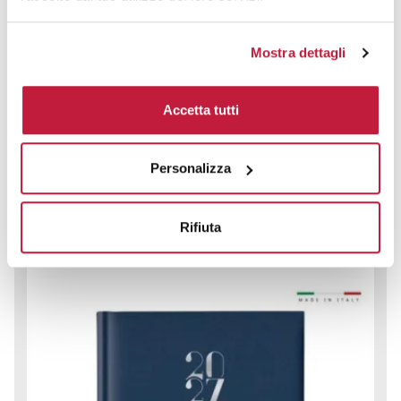
Mostra dettagli
Maxi agenda giornaliera a4 21x29,7 sd/s
CODICE ART.
Accetta tutti
AD-1614
Materiale
Misure
PVC
21 × 29,7 cm
Personalizza
Colori disponibili
Rifiuta