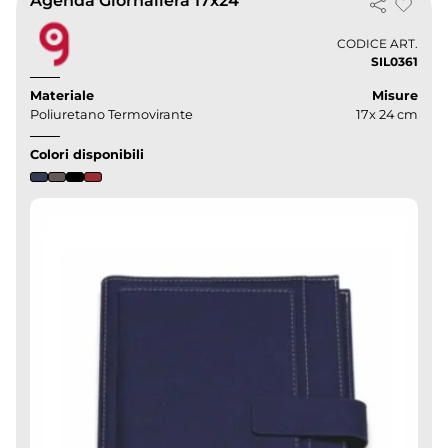
Agenda Giornaliera 17x24
CODICE ART.
SIL0361
Materiale
Misure
Poliuretano Termovirante
17x 24 cm
Colori disponibili