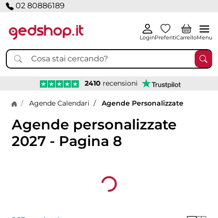
02 80886189
Login
Preferiti
Carrello
Menu
2410
recensioni
Home page
Agende Calendari
Agende Personalizzate
Agende personalizzate
2027 - Pagina 8
Loading...