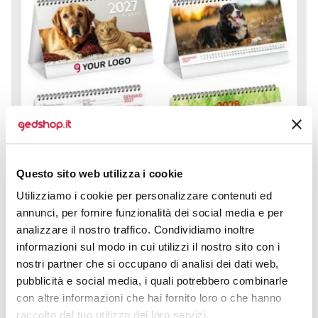
Questo sito web utilizza i cookie
Utilizziamo i cookie per personalizzare contenuti ed
annunci, per fornire funzionalità dei social media e per
analizzare il nostro traffico. Condividiamo inoltre
informazioni sul modo in cui utilizzi il nostro sito con i
nostri partner che si occupano di analisi dei dati web,
pubblicità e social media, i quali potrebbero combinarle
Calendario spiralato da tavolo Cani e Gatti è il
compagno perfetto per organizzare tutto l’anno con
con altre informazioni che hai fornito loro o che hanno
un tocco di...
raccolto dal tuo utilizzo dei loro servizi.