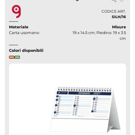
CODICE ART.
SILH/16
Materiale
Misure
Carta usomano
19 x 14.5 cm; Piedino: 19 x 3.5
cm
Colori disponibili