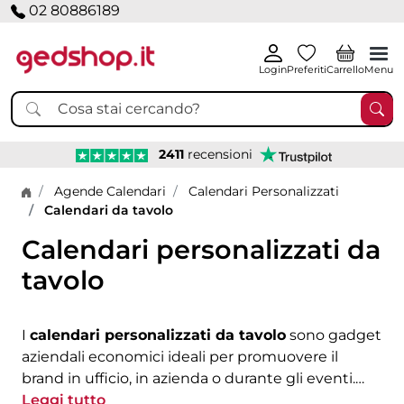
02 80886189
Login
Preferiti
Carrello
Menu
2411
recensioni
Home page
Agende Calendari
Calendari Personalizzati
Calendari da tavolo
Calendari personalizzati da
tavolo
I
calendari personalizzati da tavolo
sono gadget
aziendali economici ideali per promuovere il
brand in ufficio, in azienda o durante gli eventi.
Puoi scegliere
Leggi tutto
calendari da scrivania