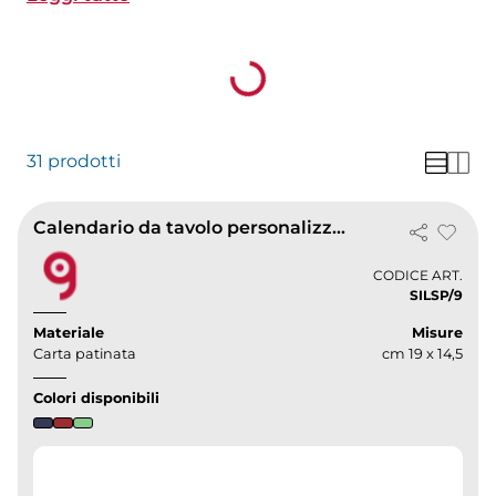
personalizzabili
con grafica e logo in formati e
supporti diversi, ideali come strenna. Preventivo e
Loading...
bozza online gratuiti.
31 prodotti
Calendario da tavolo personalizzato Basic
CODICE ART.
SILSP/9
Materiale
Misure
Carta patinata
cm 19 x 14,5
Colori disponibili