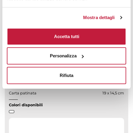
prezzo da € 0,36
Mostra dettagli
CALCOLA PREVENTIVO
Accetta tutti
Personalizza
Calendario da tavolo Color Mix
CODICE ART.
Rifiuta
PA705
Materiale
Misure
Carta patinata
19 x 14,5 cm
Colori disponibili