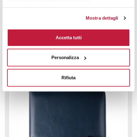
Agenda Giornaliera Ecopelle 15x21cm con Fibbia e Rubrica Cartografica
Mostra dettagli
CODICE ART.
PB226SDS
Accetta tutti
Materiale
Misure
Ecopelle
15 x 21 cm
Personalizza
Colori disponibili
Rifiuta