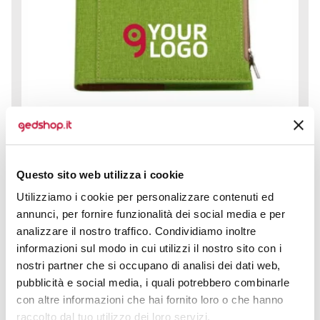
Agenda giornaliera con tasche portadocumenti è la
Questo sito web utilizza i cookie
soluzione perfetta per chi desidera organizzare al
Utilizziamo i cookie per personalizzare contenuti ed
meglio le proprie...
annunci, per fornire funzionalità dei social media e per
prezzo da € 5,59
analizzare il nostro traffico. Condividiamo inoltre
informazioni sul modo in cui utilizzi il nostro sito con i
nostri partner che si occupano di analisi dei dati web,
CALCOLA PREVENTIVO
pubblicità e social media, i quali potrebbero combinarle
con altre informazioni che hai fornito loro o che hanno
raccolto dal tuo utilizzo dei loro servizi.