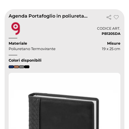
Agenda Portafoglio in poliuretano con sabato e domenica abbinati
CODICE ART.
PB120SDA
Materiale
Misure
Poliuretano Termovirante
19 x 25 cm
Colori disponibili