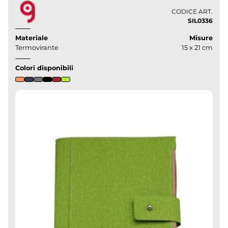
CODICE ART.
SIL0336
Materiale
Misure
Termovirante
15 x 21 cm
Colori disponibili