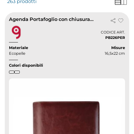
263 prodotti
Agenda Portafoglio con chiusura in fibbia
CODICE ART.
PB226PER
Materiale
Misure
Ecopelle
16,5x22 cm
Colori disponibili