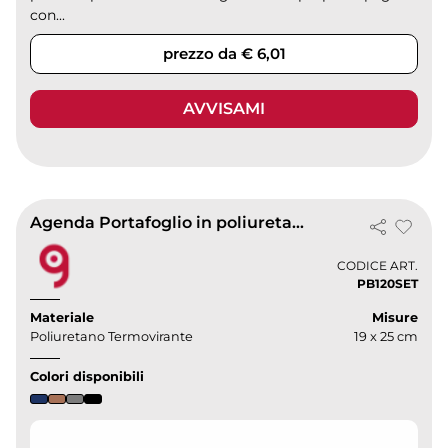
con...
prezzo da € 6,01
AVVISAMI
Agenda Portafoglio in poliuretano termovirante
CODICE ART.
PB120SET
Materiale
Misure
Poliuretano Termovirante
19 x 25 cm
Colori disponibili