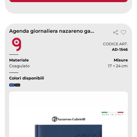
Agenda giornaliera nazareno gabrielli 17x24 sd/s
CODICE ART.
AD-1546
Materiale
Misure
Coagulato
17 × 24 cm
Colori disponibili