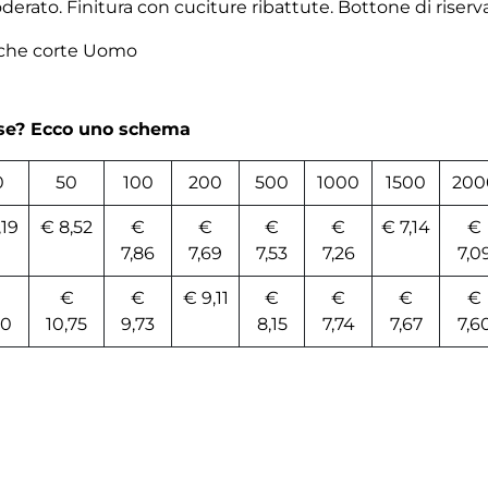
erato. Finitura con cuciture ribattute. Bottone di riserva
che corte Uomo
rse? Ecco uno schema
0
50
100
200
500
1000
1500
200
,19
€ 8,52
€
€
€
€
€ 7,14
€
7,86
7,69
7,53
7,26
7,0
€
€
€ 9,11
€
€
€
€
10
10,75
9,73
8,15
7,74
7,67
7,6