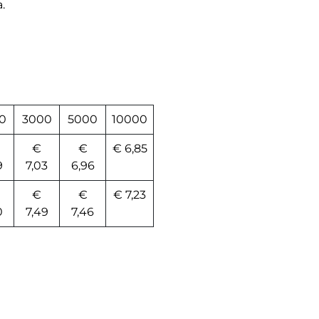
.
0
3000
5000
10000
€
€
€ 6,85
9
7,03
6,96
€
€
€ 7,23
0
7,49
7,46