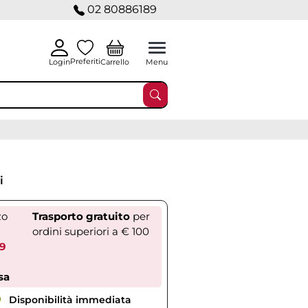
02 80886189
Preferiti
Carrello
Login
Menu
i
zo
Trasporto gratuito
per
ordini superiori a € 100
69
sa
Disponibilità immediata