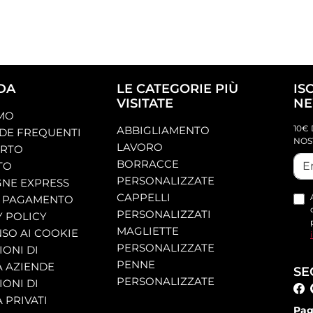
DA
LE CATEGORIE PIÙ
IS
VISITATE
NE
AMO
10€ 
ABBIGLIAMENTO
E FREQUENTI
NOS
LAVORO
ORTO
BORRACCE
TO
PERSONALIZZATE
NE EXPRESS
CAPPELLI
 PAGAMENTO
PERSONALIZZATI
Y POLICY
MAGLIETTE
SO AI COOKIE
PERSONALIZZATE
ONI DI
PENNE
A AZIENDE
SE
PERSONALIZZATE
ONI DI
 PRIVATI
Pag