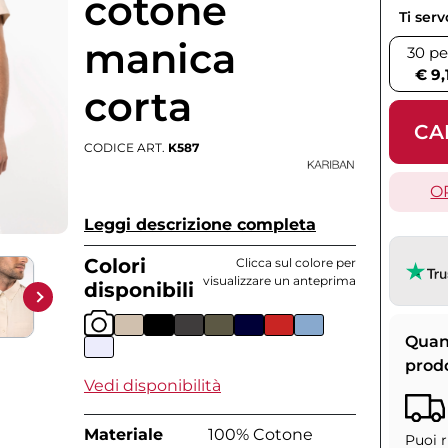
cotone
Ti ser
manica
30 pe
€ 9,
corta
CA
CODICE ART.
K587
O
Leggi descrizione completa
Colori
Clicca sul colore per
visualizzare un anteprima
disponibili
Quan
prod
Vedi disponibilità
Materiale
100% Cotone
Puoi r