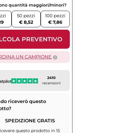
vono quantità maggiori/minori?
zzi
50 pezzi
100 pezzi
19
€ 8,52
€ 7,86
LCOLA PREVENTIVO
RDINA UN CAMPIONE
2410
recensioni
do riceverò questo
otto?
SPEDIZIONE GRATIS
icevere questo prodotto in 15