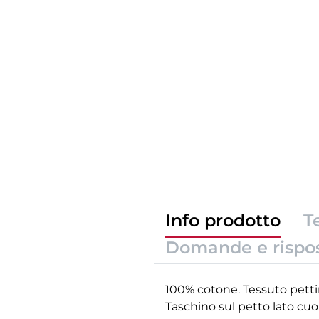
Info prodotto
T
Domande e rispo
100% cotone. Tessuto petti
Taschino sul petto lato cuor