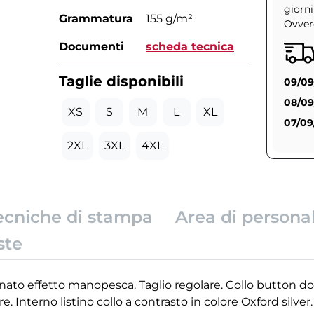
giorni
Grammatura
155 g/m²
Ovvero
Documenti
scheda tecnica
Taglie disponibili
09/09
08/09
XS
S
M
L
XL
07/09
2XL
3XL
4XL
ecniche di stampa
Area di persona
ste
nato effetto manopesca. Taglio regolare. Collo button d
e. Interno listino collo a contrasto in colore Oxford silver