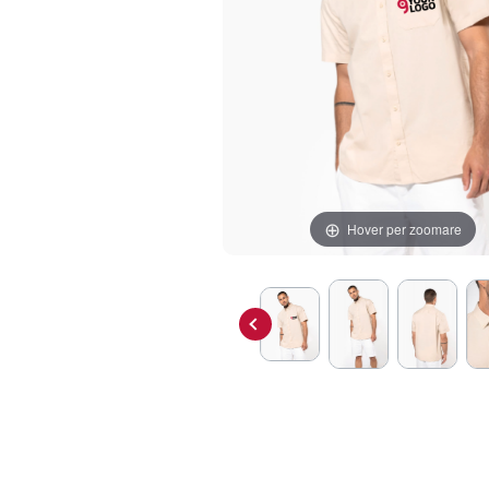
Hover per zoomare