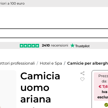
iori a 100 euro
2410
recensioni
ettori professionali
Hotel e Spa
Camicie per albergh
Camicia
Prez
da:
uomo
€ 7,
Iva
ariana
esclu