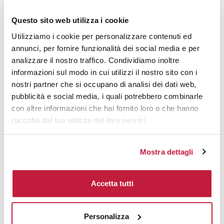
5000
€ 2,64
€ 3,10
Questo sito web utilizza i cookie
10000
€ 2,54
€ 2,89
Utilizziamo i cookie per personalizzare contenuti ed
annunci, per fornire funzionalità dei social media e per
analizzare il nostro traffico. Condividiamo inoltre
Tecniche di stampa
informazioni sul modo in cui utilizzi il nostro sito con i
nostri partner che si occupano di analisi dei dati web,
Area di personalizzazione
pubblicità e social media, i quali potrebbero combinarle
con altre informazioni che hai fornito loro o che hanno
Domande e risposte
raccolto dal tuo utilizzo dei loro servizi.
Mostra dettagli
Prodotti alternativi
Accetta tutti
Personalizza