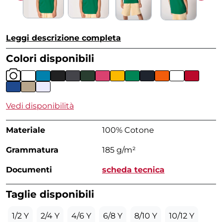
Leggi descrizione completa
Colori disponibili
Vedi disponibilità
Materiale
100% Cotone
Grammatura
185 g/m²
Documenti
scheda tecnica
Taglie disponibili
1/2 Y
2/4 Y
4/6 Y
6/8 Y
8/10 Y
10/12 Y