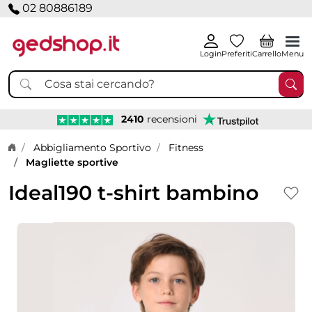
02 80886189
Login
Preferiti
Carrello
Menu
2410
recensioni
Home page
Abbigliamento Sportivo
Fitness
Magliette sportive
Ideal190 t-shirt bambino