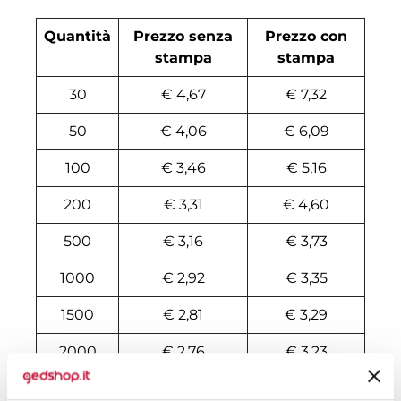
Quantità
Prezzo senza
Prezzo con
stampa
stampa
30
€ 4,67
€ 7,32
50
€ 4,06
€ 6,09
100
€ 3,46
€ 5,16
200
€ 3,31
€ 4,60
500
€ 3,16
€ 3,73
1000
€ 2,92
€ 3,35
1500
€ 2,81
€ 3,29
2000
€ 2,76
€ 3,23
3000
€ 2,71
€ 3,13