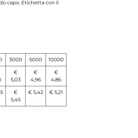
o capo. Etichetta con il
0
3000
5000
10000
€
€
€
8
5,03
4,96
4,86
55
€
€ 5,42
€ 5,21
5,45