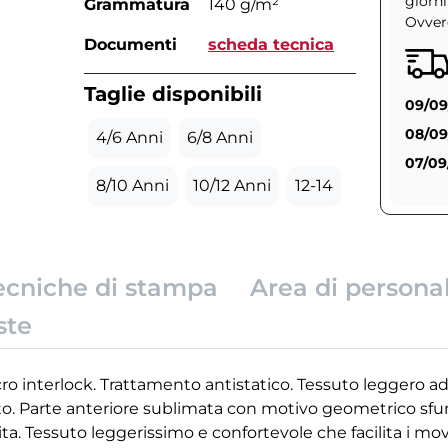
giorni
Grammatura
140 g/m²
Ovvero
Documenti
scheda tecnica
Taglie disponibili
09/09
08/09
4/6 Anni
6/8 Anni
07/09
8/10 Anni
10/12 Anni
12-14
ecniche di stampa
Area di persona
ste
ro interlock. Trattamento antistatico. Tessuto leggero ad
itto. Parte anteriore sublimata con motivo geometrico sf
ita. Tessuto leggerissimo e confortevole che facilita i mo