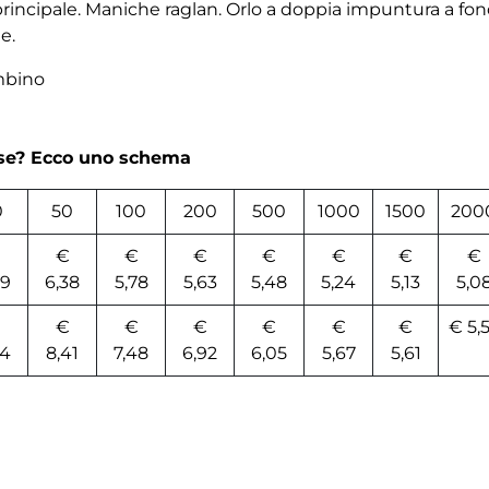
incipale. Maniche raglan. Orlo a doppia impuntura a fond
e.
mbino
rse? Ecco uno schema
0
50
100
200
500
1000
1500
200
€
€
€
€
€
€
€
99
6,38
5,78
5,63
5,48
5,24
5,13
5,0
€
€
€
€
€
€
€ 5,
64
8,41
7,48
6,92
6,05
5,67
5,61