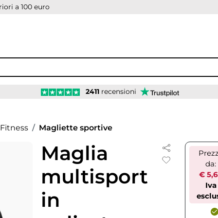
iori a 100 euro
2411
recensioni
Fitness
Magliette sportive
Maglia
Prez
da:
multisport
€ 5,
Iva
in
esclu