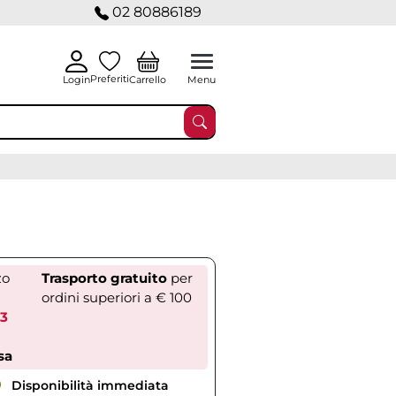
02 80886189
Preferiti
Carrello
Login
Menu
zo
Trasporto gratuito
per
ordini superiori a € 100
63
sa
Disponibilità immediata