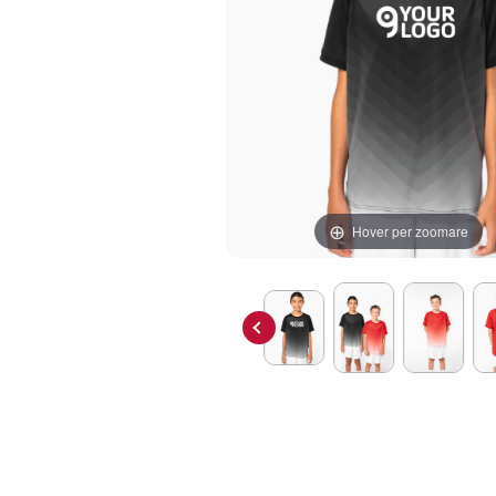
Hover per zoomare