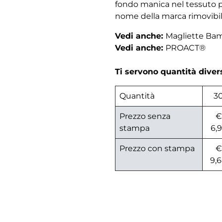
fondo manica nel tessuto pr
nome della marca rimovibil
Vedi anche:
Magliette Ba
Vedi anche:
PROACT®
Ti servono quantità dive
Quantità
3
Prezzo senza
€
stampa
6,
Prezzo con stampa
€
9,