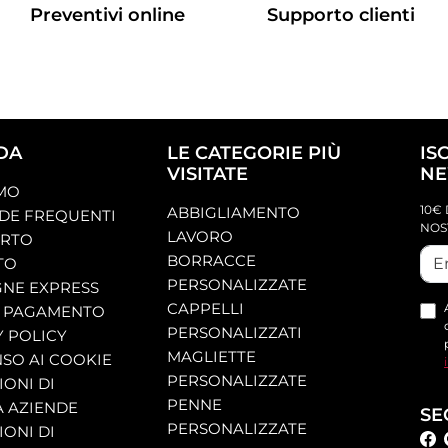
Preventivi online
Supporto clienti
DA
LE CATEGORIE PIÙ
IS
VISITATE
NE
AMO
10€ 
ABBIGLIAMENTO
E FREQUENTI
NOS
LAVORO
ORTO
BORRACCE
TO
PERSONALIZZATE
NE EXPRESS
CAPPELLI
 PAGAMENTO
PERSONALIZZATI
Y POLICY
MAGLIETTE
SO AI COOKIE
PERSONALIZZATE
ONI DI
PENNE
A AZIENDE
SE
PERSONALIZZATE
ONI DI