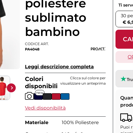
poliestere
Ti ser
sublimato
30 pe
€ 6,
bambino
CA
CODICE ART.
PA4048
O
Leggi descrizione completa
Colori
Clicca sul colore per
visualizzare un anteprima
disponibili
new
Quan
prod
Vedi disponibilità
Materiale
100% Poliestere
Puoi r