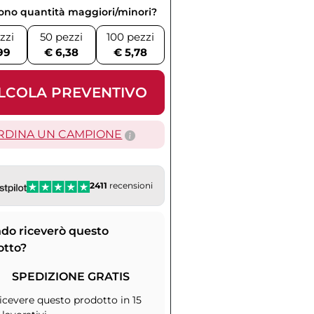
vono quantità maggiori/minori?
zzi
50 pezzi
100 pezzi
99
€ 6,38
€ 5,78
LCOLA PREVENTIVO
RDINA UN CAMPIONE
2411
recensioni
do riceverò questo
otto?
SPEDIZIONE GRATIS
icevere questo prodotto in 15