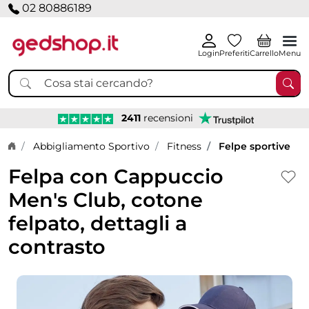
02 80886189
Login
Preferiti
Carrello
Menu
2411
recensioni
Home page
Abbigliamento Sportivo
Fitness
Felpe sportive
Felpa con Cappuccio
Men's Club, cotone
felpato, dettagli a
contrasto