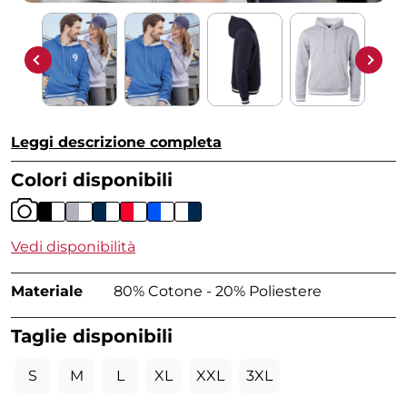
Leggi descrizione completa
Colori disponibili
Vedi disponibilità
Materiale
80% Cotone - 20% Poliestere
Taglie disponibili
S
M
L
XL
XXL
3XL