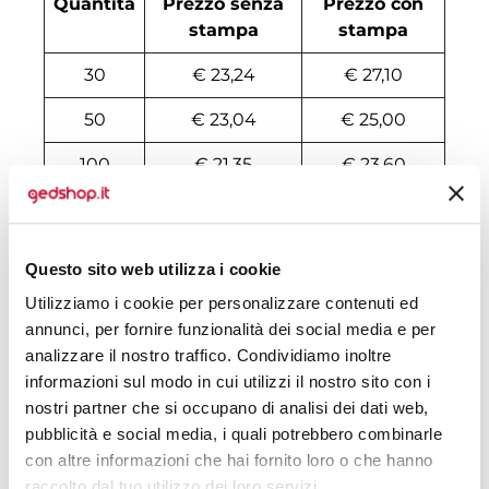
Quantità
Prezzo senza
Prezzo con
stampa
stampa
30
€ 23,24
€ 27,10
50
€ 23,04
€ 25,00
100
€ 21,35
€ 23,60
200
€ 20,95
€ 23,04
500
€ 20,27
€ 22,20
Questo sito web utilizza i cookie
1000
€ 19,19
€ 21,64
Utilizziamo i cookie per personalizzare contenuti ed
annunci, per fornire funzionalità dei social media e per
1500
€ 19,05
€ 21,36
analizzare il nostro traffico. Condividiamo inoltre
informazioni sul modo in cui utilizzi il nostro sito con i
2000
€ 18,92
€ 21,29
nostri partner che si occupano di analisi dei dati web,
3000
€ 18,79
€ 21,22
pubblicità e social media, i quali potrebbero combinarle
con altre informazioni che hai fornito loro o che hanno
5000
€ 18,79
€ 21,15
raccolto dal tuo utilizzo dei loro servizi.