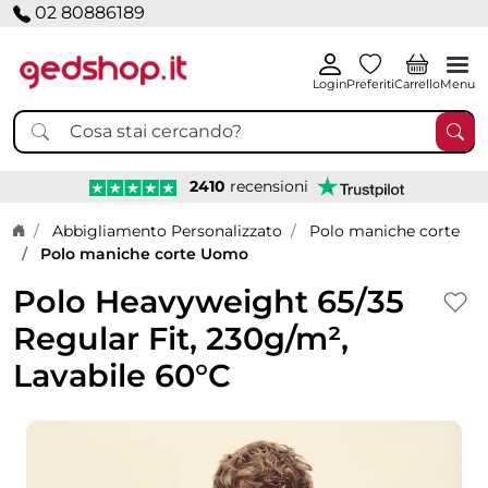
02 80886189
Login
Preferiti
Carrello
Menu
2410
recensioni
Home page
Abbigliamento Personalizzato
Polo maniche corte
Polo maniche corte Uomo
Polo Heavyweight 65/35
Regular Fit, 230g/m²,
Lavabile 60°C