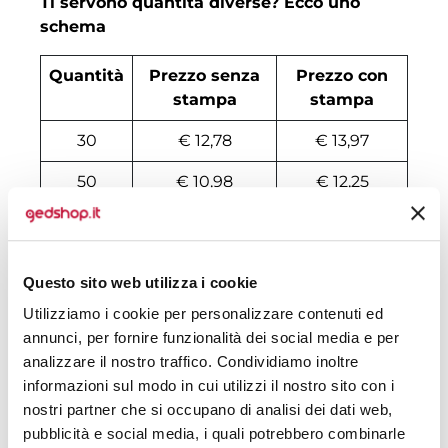
Ti servono quantità diverse? Ecco uno
schema
Quantità
Prezzo senza
Prezzo con
stampa
stampa
30
€ 12,78
€ 13,97
50
€ 10,98
€ 12,25
100
€ 8,82
€ 10,54
200
€ 8,19
€ 9,60
Questo sito web utilizza i cookie
500
€ 7,72
€ 7,89
Utilizziamo i cookie per personalizzare contenuti ed
annunci, per fornire funzionalità dei social media e per
1000
€ 7,20
€ 7,66
analizzare il nostro traffico. Condividiamo inoltre
informazioni sul modo in cui utilizzi il nostro sito con i
1500
€ 7,15
€ 7,42
nostri partner che si occupano di analisi dei dati web,
2000
€ 6,97
€ 7,26
pubblicità e social media, i quali potrebbero combinarle