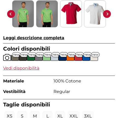
Leggi descrizione completa
Colori disponibili
new
new
new
new
new
new
new
new
new
new
new
Vedi disponibilità
Materiale
100% Cotone
Vestibilità
Regular
Taglie disponibili
XS
S
M
L
XL
XXL
3XL