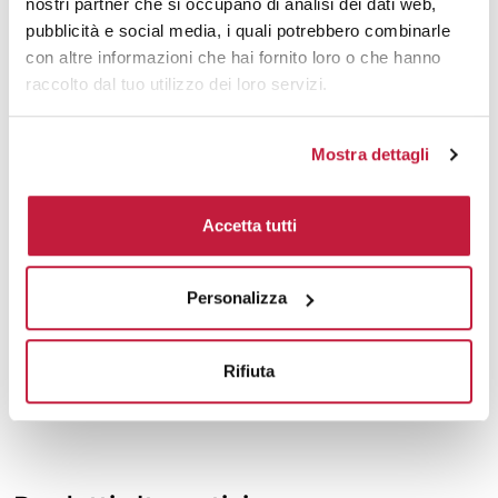
nostri partner che si occupano di analisi dei dati web,
1500
€ 7,94
€ 8,44
pubblicità e social media, i quali potrebbero combinarle
con altre informazioni che hai fornito loro o che hanno
2000
€ 7,94
€ 8,31
raccolto dal tuo utilizzo dei loro servizi.
3000
€ 7,86
€ 8,18
Mostra dettagli
5000
€ 7,62
€ 7,98
10000
€ 7,47
€ 7,72
Accetta tutti
Tecniche di stampa
Personalizza
Area di personalizzazione
Rifiuta
Domande e risposte