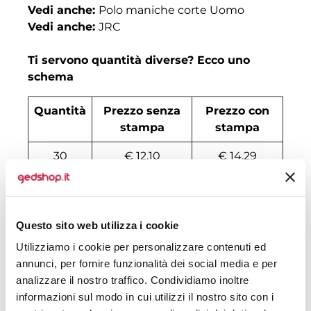
Vedi anche:
Polo maniche corte Uomo
Vedi anche:
JRC
Ti servono quantità diverse? Ecco uno
schema
Quantità
Prezzo senza
Prezzo con
stampa
stampa
30
€ 12,10
€ 14,29
50
€ 10,50
€ 12,21
100
€ 9,70
€ 10,65
Questo sito web utilizza i cookie
200
€ 9,46
€ 10,26
Utilizziamo i cookie per personalizzare contenuti ed
annunci, per fornire funzionalità dei social media e per
500
€ 8,42
€ 9,74
analizzare il nostro traffico. Condividiamo inoltre
informazioni sul modo in cui utilizzi il nostro sito con i
1000
€ 8,03
€ 8,70