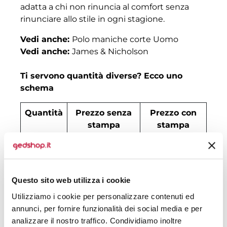
adatta a chi non rinuncia al comfort senza
rinunciare allo stile in ogni stagione.
Vedi anche:
Polo maniche corte Uomo
Vedi anche:
James & Nicholson
Ti servono quantità diverse? Ecco uno
schema
Quantità
Prezzo senza
Prezzo con
stampa
stampa
30
€ 22,35
€ 26,21
50
€ 22,15
€ 24,11
Questo sito web utilizza i cookie
100
€ 20,46
€ 22,71
Utilizziamo i cookie per personalizzare contenuti ed
200
€ 20,06
€ 22,15
annunci, per fornire funzionalità dei social media e per
analizzare il nostro traffico. Condividiamo inoltre