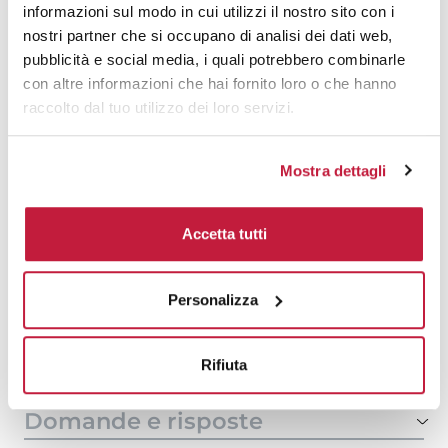
500
€ 19,38
€ 21,31
informazioni sul modo in cui utilizzi il nostro sito con i
nostri partner che si occupano di analisi dei dati web,
1000
€ 18,30
€ 20,75
pubblicità e social media, i quali potrebbero combinarle
con altre informazioni che hai fornito loro o che hanno
1500
€ 18,16
€ 20,47
raccolto dal tuo utilizzo dei loro servizi.
2000
€ 18,03
€ 20,40
3000
€ 17,90
€ 20,33
Mostra dettagli
5000
€ 17,90
€ 20,26
Accetta tutti
10000
€ 17,83
€ 20,05
Personalizza
Tecniche di stampa
Rifiuta
Area di personalizzazione
Domande e risposte