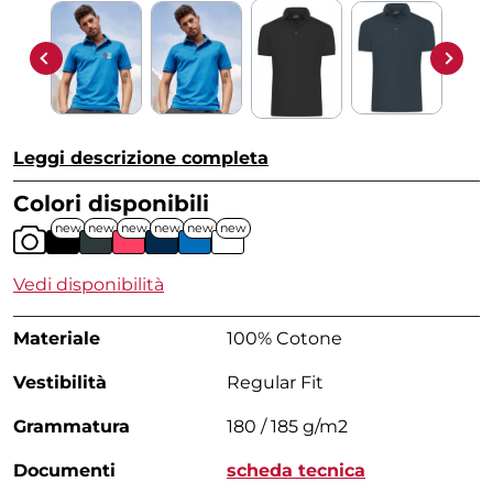
Leggi descrizione completa
Colori disponibili
new
new
new
new
new
new
Vedi disponibilità
Materiale
100% Cotone
Vestibilità
Regular Fit
Grammatura
180 / 185 g/m2
Documenti
scheda tecnica