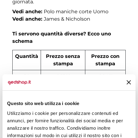
giornata.
Vedi anche:
Polo maniche corte Uomo
Vedi anche:
James & Nicholson
Ti servono quantità diverse? Ecco uno
schema
Quantità
Prezzo senza
Prezzo con
stampa
stampa
30
€ 13,12
€ 14,11
50
€ 11,62
€ 12,68
100
€ 9,82
€ 11,25
Questo sito web utilizza i cookie
Utilizziamo i cookie per personalizzare contenuti ed
200
€ 9,29
€ 11,07
annunci, per fornire funzionalità dei social media e per
500
€ 8,90
€ 9,64
analizzare il nostro traffico. Condividiamo inoltre
informazioni sul modo in cui utilizzi il nostro sito con i