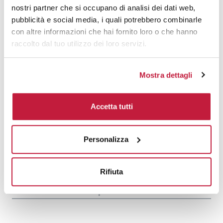
1000
€ 8,47
€ 9,45
nostri partner che si occupano di analisi dei dati web,
pubblicità e social media, i quali potrebbero combinarle
1500
€ 8,43
€ 9,25
con altre informazioni che hai fornito loro o che hanno
2000
€ 8,28
€ 9,12
raccolto dal tuo utilizzo dei loro servizi.
3000
€ 8,20
€ 9,05
Mostra dettagli
5000
€ 8,20
€ 9,02
10000
€ 8,18
€ 8,95
Accetta tutti
Tecniche di stampa
Personalizza
Area di personalizzazione
Rifiuta
Domande e risposte