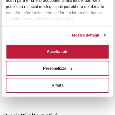
nostri partner che si occupano di analisi dei dati web,
1500
€ 4,89
€ 5,16
pubblicità e social media, i quali potrebbero combinarle
con altre informazioni che hai fornito loro o che hanno
2000
€ 4,71
€ 5,00
raccolto dal tuo utilizzo dei loro servizi.
3000
€ 4,62
€ 4,92
Mostra dettagli
5000
€ 4,62
€ 4,88
10000
€ 4,59
€ 4,80
Accetta tutti
Tecniche di stampa
Personalizza
Area di personalizzazione
Rifiuta
Domande e risposte