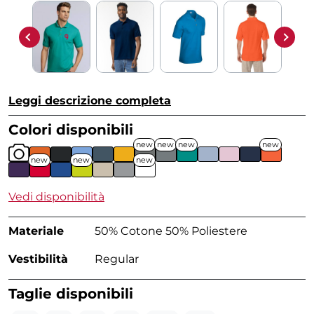
Leggi descrizione completa
Colori disponibili
new
new
new
new
new
new
new
Vedi disponibilità
Materiale
50% Cotone 50% Poliestere
Vestibilità
Regular
Taglie disponibili