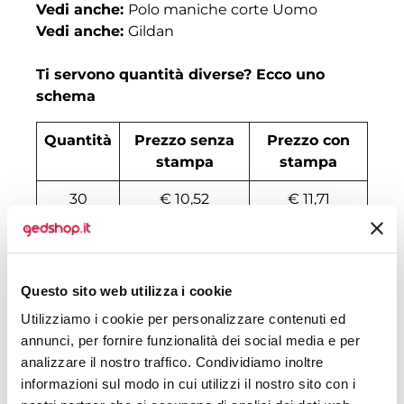
Vedi anche:
Polo maniche corte Uomo
Vedi anche:
Gildan
Ti servono quantità diverse? Ecco uno
schema
Quantità
Prezzo senza
Prezzo con
stampa
stampa
30
€ 10,52
€ 11,71
50
€ 8,72
€ 9,99
100
€ 6,56
€ 8,28
Questo sito web utilizza i cookie
200
€ 5,93
€ 7,34
Utilizziamo i cookie per personalizzare contenuti ed
annunci, per fornire funzionalità dei social media e per
500
€ 5,46
€ 5,63
analizzare il nostro traffico. Condividiamo inoltre
1000
€ 4,94
€ 5,40
informazioni sul modo in cui utilizzi il nostro sito con i