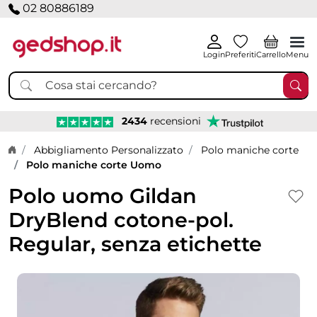
02 80886189
Login
Preferiti
Carrello
Menu
2434
recensioni
Home page
Abbigliamento Personalizzato
Polo maniche corte
Polo maniche corte Uomo
Polo uomo Gildan
DryBlend cotone-pol.
Regular, senza etichette