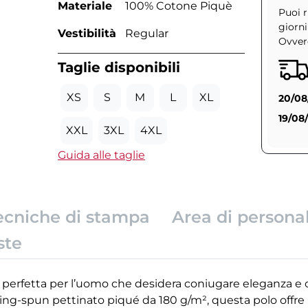
Materiale
100% Cotone Piquè
Puoi r
giorni
Vestibilità
Regular
Ovvero
Taglie disponibili
XS
S
M
L
XL
20/08
19/08
XXL
3XL
4XL
Guida alle taglie
ecniche di stampa
Area di persona
ste
a perfetta per l’uomo che desidera coniugare eleganza e 
ring-spun pettinato piqué da 180 g/m², questa polo offre