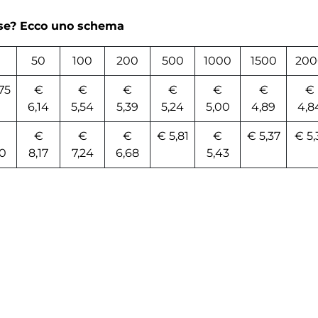
rse? Ecco uno schema
0
50
100
200
500
1000
1500
200
75
€
€
€
€
€
€
€
6,14
5,54
5,39
5,24
5,00
4,89
4,8
€
€
€
€ 5,81
€
€ 5,37
€ 5,
0
8,17
7,24
6,68
5,43