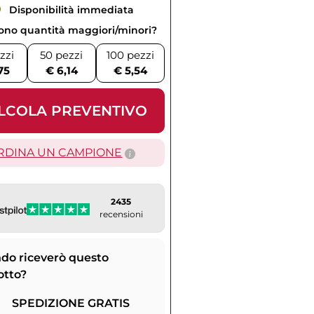
Disponibilità immediata
vono quantità maggiori/minori?
zzi
50 pezzi
100 pezzi
75
€ 6,14
€ 5,54
LCOLA PREVENTIVO
RDINA UN CAMPIONE
2435
recensioni
do riceverò questo
otto?
SPEDIZIONE GRATIS