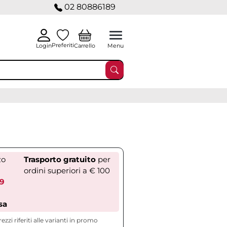
02 80886189
Preferiti
Carrello
Login
Menu
zo
Trasporto gratuito
per
ordini superiori a € 100
39
sa
rezzi riferiti alle varianti in promo