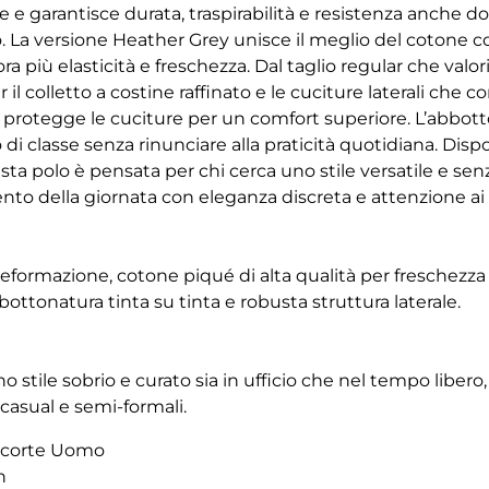
e e garantisce durata, traspirabilità e resistenza anche 
o. La versione Heather Grey unisce il meglio del cotone 
ra più elasticità e freschezza. Dal taglio regular che valori
 il colletto a costine raffinato e le cuciture laterali che c
a protegge le cuciture per un comfort superiore. L’abbot
 classe senza rinunciare alla praticità quotidiana. Dispon
sta polo è pensata per chi cerca uno stile versatile e se
della giornata con eleganza discreta e attenzione ai d
deformazione, cotone piqué di alta qualità per freschezza 
ottonatura tinta su tinta e robusta struttura laterale.
o stile sobrio e curato sia in ufficio che nel tempo libero
 casual e semi-formali.
 corte Uomo
n