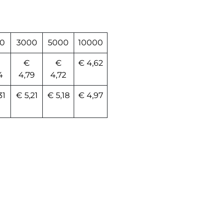
0
3000
5000
10000
€
€
€ 4,62
4
4,79
4,72
31
€ 5,21
€ 5,18
€ 4,97