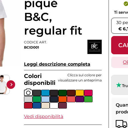
piqué
B&C,
Ti ser
30 pe
regular fit
€ 6,
CODICE ART.
CA
BCID001
O
Leggi descrizione completa
Colori
Clicca sul colore per
visualizzare un anteprima
disponibili
Quan
prod
Vedi disponibilità