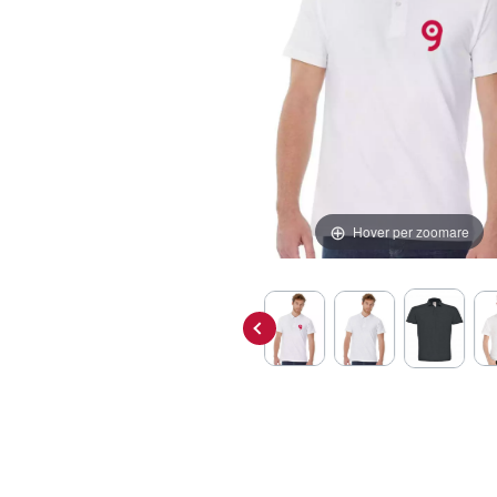
Hover per zoomare