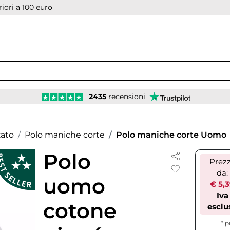
iori a 100 euro
2435
recensioni
zato
Polo maniche corte
Polo maniche corte Uomo
Polo
Prez
da:
uomo
€ 5,
Iva
cotone
esclu
* p