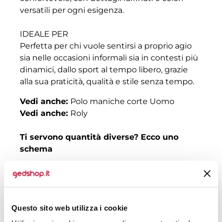
versatili per ogni esigenza.
IDEALE PER
Perfetta per chi vuole sentirsi a proprio agio
sia nelle occasioni informali sia in contesti più
dinamici, dallo sport al tempo libero, grazie
alla sua praticità, qualità e stile senza tempo.
Vedi anche:
Polo maniche corte Uomo
Vedi anche:
Roly
Ti servono quantità diverse? Ecco uno
schema
Quantità
Prezzo senza
Prezzo con
stampa
stampa
30
€ 10,28
€ 11,47
Questo sito web utilizza i cookie