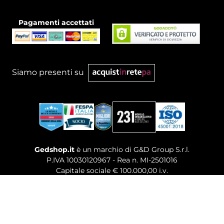
Pagamenti accettati
Siamo presenti su
Gedshop.it
è un marchio di G&D Group S.r.l.
P.IVA 10030120967 - Rea n. MI-2501016
Capitale sociale € 100.000,00 i.v.
Sede legale, Uffici Commerciali: Via Giuseppe Govone,
14 - 20154 Milano (MI)
Tel. 02 80886189
-
Mail. commerciale@gedshop.it