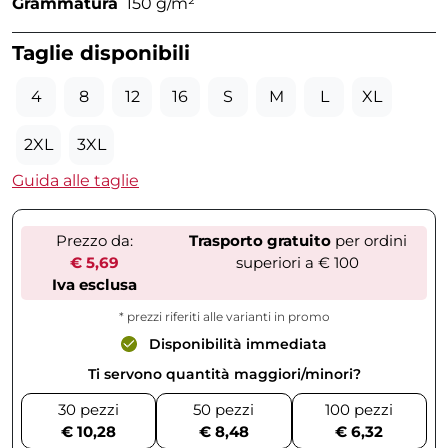
Grammatura
150 g/m²
Taglie disponibili
4
8
12
16
S
M
L
XL
2XL
3XL
Guida alle taglie
Prezzo da:
Trasporto gratuito
per ordini
€ 5,69
superiori a € 100
Iva esclusa
* prezzi riferiti alle varianti in promo
Disponibilità immediata
Ti servono quantità maggiori/minori?
30 pezzi
50 pezzi
100 pezzi
€ 10,28
€ 8,48
€ 6,32