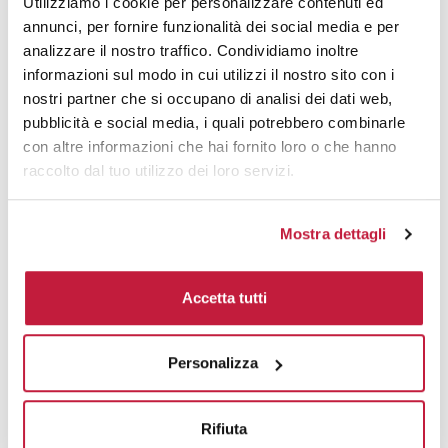
Utilizziamo i cookie per personalizzare contenuti ed
50
€ 8,48
€ 9,75
annunci, per fornire funzionalità dei social media e per
100
€ 6,32
€ 8,04
analizzare il nostro traffico. Condividiamo inoltre
informazioni sul modo in cui utilizzi il nostro sito con i
200
€ 5,69
€ 7,10
nostri partner che si occupano di analisi dei dati web,
pubblicità e social media, i quali potrebbero combinarle
500
€ 5,22
€ 5,39
con altre informazioni che hai fornito loro o che hanno
raccolto dal tuo utilizzo dei loro servizi.
1000
€ 4,70
€ 5,16
1500
€ 4,65
€ 4,92
Mostra dettagli
2000
€ 4,47
€ 4,76
3000
€ 4,38
€ 4,68
Accetta tutti
5000
€ 4,38
€ 4,64
Personalizza
10000
€ 4,35
€ 4,56
Rifiuta
Tecniche di stampa