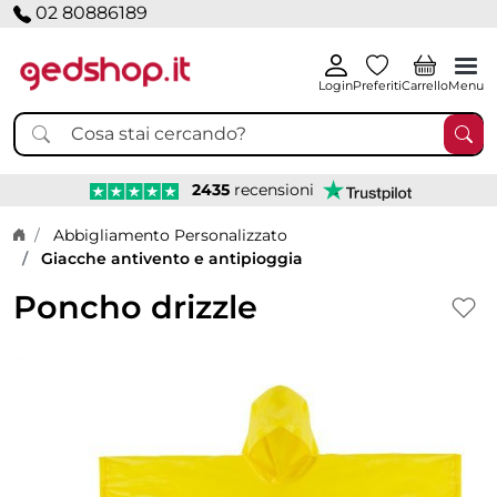
02 80886189
Login
Preferiti
Carrello
Menu
2435
recensioni
Home page
Abbigliamento Personalizzato
Giacche antivento e antipioggia
Poncho drizzle