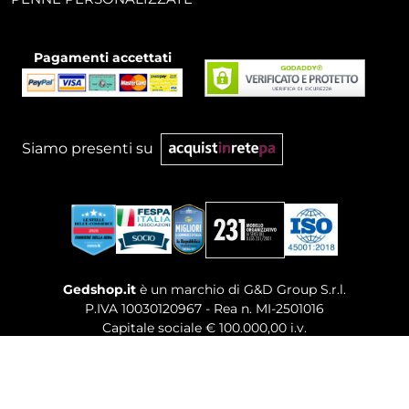
Pagamenti accettati
Siamo presenti su
Gedshop.it
è un marchio di G&D Group S.r.l.
P.IVA 10030120967 - Rea n. MI-2501016
Capitale sociale € 100.000,00 i.v.
Sede legale, Uffici Commerciali: Via Giuseppe Govone,
14 - 20154 Milano (MI)
Tel. 02 80886189
-
Mail. commerciale@gedshop.it