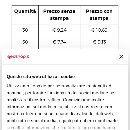
Quantità
Prezzo senza
Prezzo con
stampa
stampa
30
€ 9,24
€ 10,69
50
€ 7,74
€ 9,13
100
€ 6,99
€ 7,96
200
€ 6,68
€ 7,70
Questo sito web utilizza i cookie
500
€ 6,43
€ 7,18
Utilizziamo i cookie per personalizzare contenuti ed
1000
€ 6,24
€ 6,79
annunci, per fornire funzionalità dei social media e per
analizzare il nostro traffico. Condividiamo inoltre
1500
€ 6,18
€ 6,72
informazioni sul modo in cui utilizzi il nostro sito con i
2000
€ 6,12
€ 6,66
nostri partner che si occupano di analisi dei dati web,
pubblicità e social media, i quali potrebbero combinarle
3000
€ 6,05
€ 6,60
con altre informazioni che hai fornito loro o che hanno