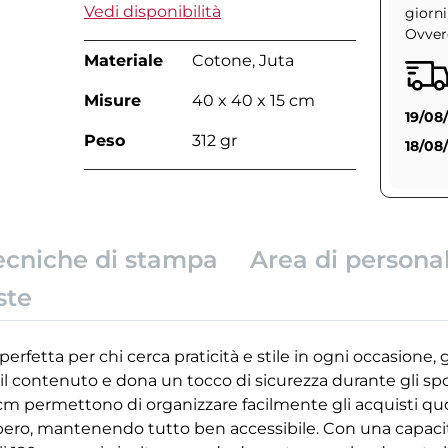
Vedi disponibilità
giorni
Ovvero
Materiale
Cotone, Juta
Misure
40 x 40 x 15 cm
19/08
Peso
312 gr
18/08
ecniche di stampa
Area di persona
ste
erfetta per chi cerca praticità e stile in ogni occasione
il contenuto e dona un tocco di sicurezza durante gli s
cm permettono di organizzare facilmente gli acquisti quo
ibero, mantenendo tutto ben accessibile. Con una capacità 