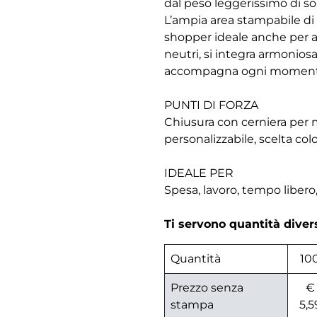
dal peso leggerissimo di so
L’ampia area stampabile di
shopper ideale anche per az
neutri, si integra armonios
accompagna ogni momento de
PUNTI DI FORZA
Chiusura con cerniera per 
personalizzabile, scelta color
IDEALE PER
Spesa, lavoro, tempo libero
Ti servono quantità dive
Quantità
10
Prezzo senza
€
stampa
5,5