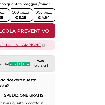
vono quantità maggiori/minori?
ezzi
500 pezzi
1000 pezzi
59
€ 5,25
€ 4,94
LCOLA PREVENTIVO
RDINA UN CAMPIONE
2410
recensioni
do riceverò questo
otto?
SPEDIZIONE GRATIS
icevere questo prodotto in 15