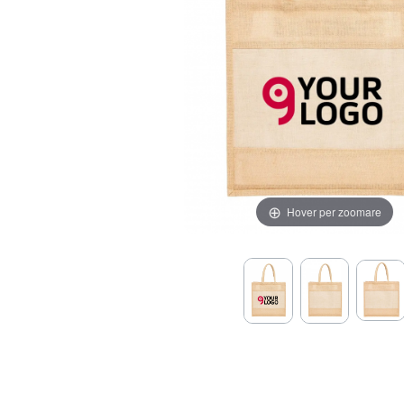
Hover per zoomare