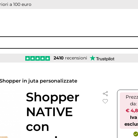
iori a 100 euro
2410
recensioni
Shopper in juta personalizzate
Shopper
Prez
da:
NATIVE
€ 4,
Iva
con
esclu