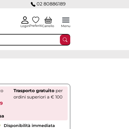
02 80886189
Preferiti
Carrello
Login
Menu
zo
Trasporto gratuito
per
ordini superiori a € 100
89
sa
Disponibilità immediata