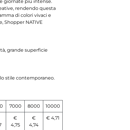
e giornate più intense.
reative, rendendo questa
amma di colori vivaci e
ile, Shopper NATIVE
tà, grande superficie
llo stile contemporaneo.
0
7000
8000
10000
€
€
€ 4,71
7
4,75
4,74