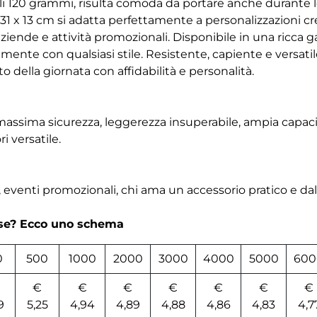
li 120 grammi, risulta comoda da portare anche durante l
 31 x 13 cm si adatta perfettamente a personalizzazioni c
iende e attività promozionali. Disponibile in una ricca g
amente con qualsiasi stile. Resistente, capiente e versat
lla giornata con affidabilità e personalità.
massima sicurezza, leggerezza insuperabile, ampia capaci
i versatile.
, eventi promozionali, chi ama un accessorio pratico e da
rse? Ecco uno schema
0
500
1000
2000
3000
4000
5000
600
€
€
€
€
€
€
€
9
5,25
4,94
4,89
4,88
4,86
4,83
4,7