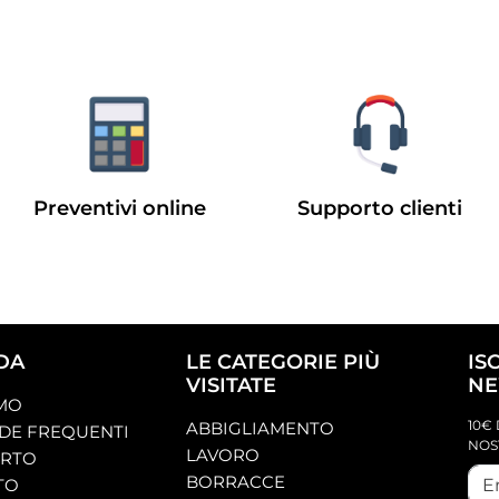
Preventivi online
Supporto clienti
DA
LE CATEGORIE PIÙ
IS
VISITATE
NE
AMO
10€ 
ABBIGLIAMENTO
E FREQUENTI
NOS
LAVORO
ORTO
BORRACCE
TO