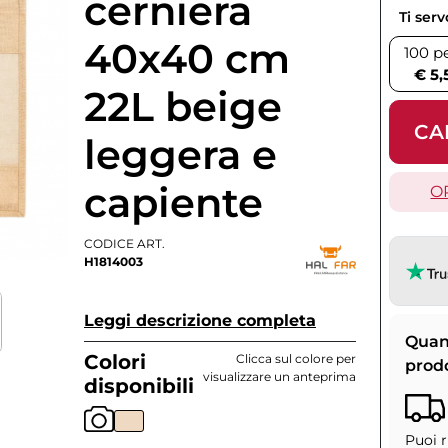
cerniera
Ti ser
40x40 cm
100 p
€ 5,
22L beige
CA
leggera e
capiente
O
CODICE ART.
H1814003
Leggi descrizione completa
Quan
Colori
Clicca sul colore per
prod
visualizzare un anteprima
disponibili
Puoi r