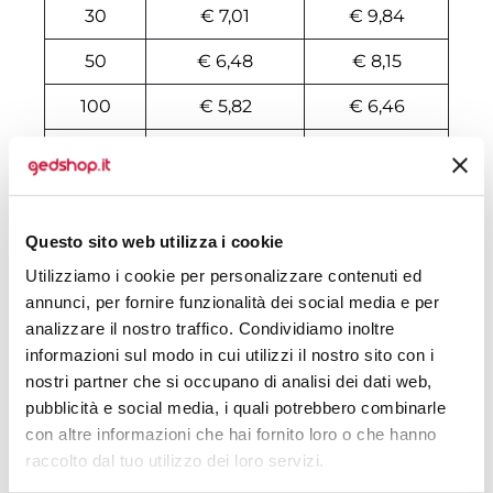
30
€ 7,01
€ 9,84
50
€ 6,48
€ 8,15
100
€ 5,82
€ 6,46
200
€ 5,49
€ 6,07
500
€ 5,23
€ 5,61
1000
€ 4,94
€ 5,36
Questo sito web utilizza i cookie
Utilizziamo i cookie per personalizzare contenuti ed
1500
€ 4,92
€ 5,29
annunci, per fornire funzionalità dei social media e per
analizzare il nostro traffico. Condividiamo inoltre
2000
€ 4,89
€ 5,22
informazioni sul modo in cui utilizzi il nostro sito con i
3000
€ 4,86
€ 5,16
nostri partner che si occupano di analisi dei dati web,
pubblicità e social media, i quali potrebbero combinarle
5000
€ 4,83
€ 5,03
con altre informazioni che hai fornito loro o che hanno
raccolto dal tuo utilizzo dei loro servizi.
10000
€ 4,77
€ 4,96