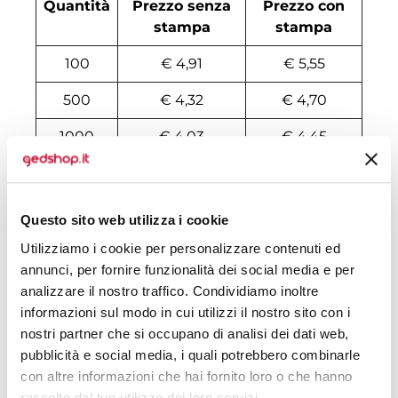
Quantità
Prezzo senza
Prezzo con
stampa
stampa
100
€ 4,91
€ 5,55
500
€ 4,32
€ 4,70
1000
€ 4,03
€ 4,45
2000
€ 3,98
€ 4,31
3000
€ 3,95
€ 4,25
Questo sito web utilizza i cookie
4000
€ 3,92
€ 4,19
Utilizziamo i cookie per personalizzare contenuti ed
annunci, per fornire funzionalità dei social media e per
5000
€ 3,92
€ 4,12
analizzare il nostro traffico. Condividiamo inoltre
informazioni sul modo in cui utilizzi il nostro sito con i
6000
€ 3,91
€ 4,11
nostri partner che si occupano di analisi dei dati web,
7000
€ 3,90
€ 4,09
pubblicità e social media, i quali potrebbero combinarle
con altre informazioni che hai fornito loro o che hanno
8000
€ 3,88
€ 4,08
raccolto dal tuo utilizzo dei loro servizi.