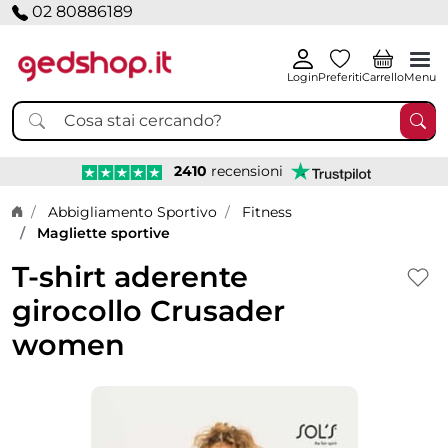
02 80886189
Login
Preferiti
Carrello
Menu
2410
recensioni
Home page
Abbigliamento Sportivo
Fitness
Magliette sportive
T-shirt aderente
girocollo Crusader
women