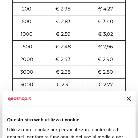
200
€ 2,98
€ 4,27
500
€ 2,83
€ 3,40
1000
€ 2,59
€ 3,02
1500
€ 2,48
€ 2,96
2000
€ 2,43
€ 2,90
3000
€ 2,38
€ 2,80
5000
€ 2,31
€ 2,77
10000
€ 2,21
€ 2,56
Tecniche di stampa
Questo sito web utilizza i cookie
Utilizziamo i cookie per personalizzare contenuti ed
Area di personalizzazione
annunci, per fornire funzionalità dei social media e per