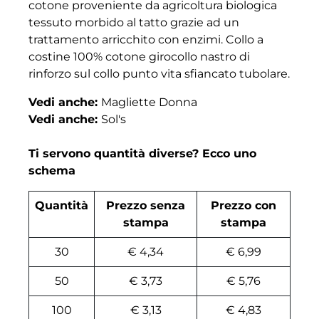
cotone proveniente da agricoltura biologica
tessuto morbido al tatto grazie ad un
trattamento arricchito con enzimi. Collo a
costine 100% cotone girocollo nastro di
rinforzo sul collo punto vita sfiancato tubolare.
Vedi anche:
Magliette Donna
Vedi anche:
Sol's
Ti servono quantità diverse? Ecco uno
schema
Quantità
Prezzo senza
Prezzo con
stampa
stampa
30
€ 4,34
€ 6,99
50
€ 3,73
€ 5,76
100
€ 3,13
€ 4,83