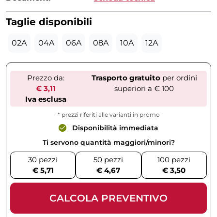
Taglie disponibili
02A
04A
06A
08A
10A
12A
Prezzo da:
Trasporto gratuito
per ordini
€ 3,11
superiori a € 100
Iva esclusa
* prezzi riferiti alle varianti in promo
Disponibilità immediata
Ti servono quantità maggiori/minori?
30 pezzi
50 pezzi
100 pezzi
€ 5,71
€ 4,67
€ 3,50
CALCOLA PREVENTIVO