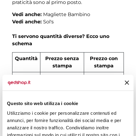
praticità sono al primo posto.
Vedi anche:
Magliette Bambino
Vedi anche:
Sol's
Ti servono quantità diverse? Ecco uno
schema
Quantità
Prezzo senza
Prezzo con
stampa
stampa
30
€ 5,71
€ 6,23
50
€ 4,67
€ 5,71
100
€ 3,50
€ 4,41
Questo sito web utilizza i cookie
Utilizziamo i cookie per personalizzare contenuti ed
200
€ 3,11
€ 3,82
annunci, per fornire funzionalità dei social media e per
analizzare il nostro traffico. Condividiamo inoltre
500
€ 2,79
€ 3,20
informazioni sul modo in cui utilizzi il nostro sito con i