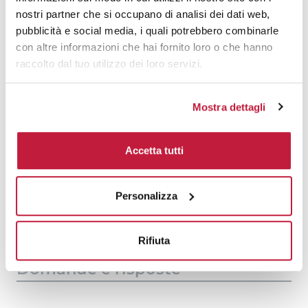
1000
€ 2,39
€ 2,75
nostri partner che si occupano di analisi dei dati web,
pubblicità e social media, i quali potrebbero combinarle
1500
€ 2,33
€ 2,68
con altre informazioni che hai fornito loro o che hanno
raccolto dal tuo utilizzo dei loro servizi.
2000
€ 2,20
€ 2,54
3000
€ 2,19
€ 2,50
Mostra dettagli
5000
€ 2,16
€ 2,42
Accetta tutti
10000
€ 2,10
€ 2,23
Tecniche di stampa
Personalizza
Area di personalizzazione
Rifiuta
Domande e risposte