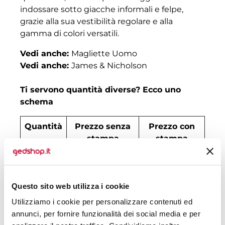
indossare sotto giacche informali e felpe,
grazie alla sua vestibilità regolare e alla
gamma di colori versatili.
Vedi anche:
Magliette Uomo
Vedi anche:
James & Nicholson
Ti servono quantità diverse? Ecco uno
schema
Quantità
Prezzo senza
Prezzo con
stampa
stampa
30
€ 6,50
€ 7,02
50
€ 5,46
€ 6,50
Questo sito web utilizza i cookie
100
€ 4,29
€ 5,20
Utilizziamo i cookie per personalizzare contenuti ed
annunci, per fornire funzionalità dei social media e per
200
€ 3,90
€ 4,61