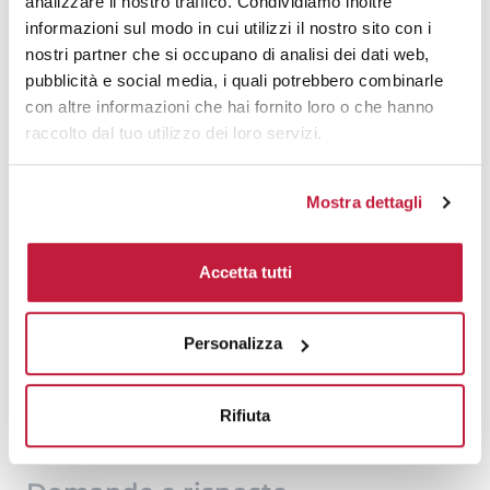
analizzare il nostro traffico. Condividiamo inoltre
informazioni sul modo in cui utilizzi il nostro sito con i
500
€ 3,58
€ 3,88
nostri partner che si occupano di analisi dei dati web,
1000
€ 3,18
€ 3,54
pubblicità e social media, i quali potrebbero combinarle
con altre informazioni che hai fornito loro o che hanno
1500
€ 3,12
€ 3,47
raccolto dal tuo utilizzo dei loro servizi.
2000
€ 2,99
€ 3,33
Mostra dettagli
3000
€ 2,98
€ 3,29
5000
€ 2,95
€ 3,21
Accetta tutti
10000
€ 2,89
€ 3,02
Personalizza
Tecniche di stampa
Rifiuta
Area di personalizzazione