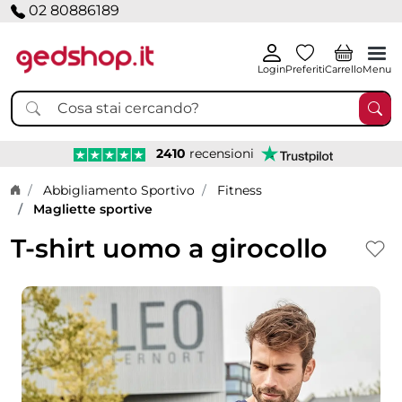
02 80886189
Login
Preferiti
Carrello
Menu
2410
recensioni
Home page
Abbigliamento Sportivo
Fitness
Magliette sportive
T-shirt uomo a girocollo