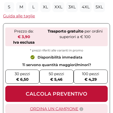
S
M
L
XL
XXL
3XL
4XL
5XL
Guida alle taglie
Prezzo da:
Trasporto gratuito
per ordini
€ 3,90
superiori a € 100
Iva esclusa
* prezzi riferiti alle varianti in promo
Disponibilità immediata
Ti servono quantità maggiori/minori?
30 pezzi
50 pezzi
100 pezzi
€ 6,50
€ 5,46
€ 4,29
CALCOLA PREVENTIVO
ORDINA UN CAMPIONE