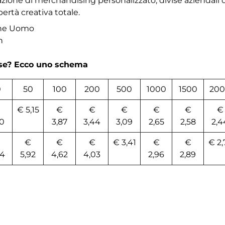
azione di merchandising personalizzato, divise aziendali
bertà creativa totale.
che Uomo
n
rse? Ecco uno schema
0
50
100
200
500
1000
1500
20
€ 5,15
€
€
€
€
€
€
30
3,87
3,44
3,09
2,65
2,58
2,4
€
€
€
€ 3,41
€
€
€ 2,
44
5,92
4,62
4,03
2,96
2,89