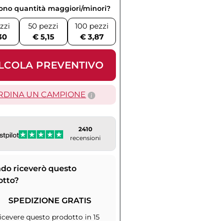
vono quantità maggiori/minori?
zzi
50 pezzi
100 pezzi
30
€ 5,15
€ 3,87
LCOLA PREVENTIVO
RDINA UN CAMPIONE
2410
recensioni
do riceverò questo
otto?
SPEDIZIONE GRATIS
icevere questo prodotto in 15