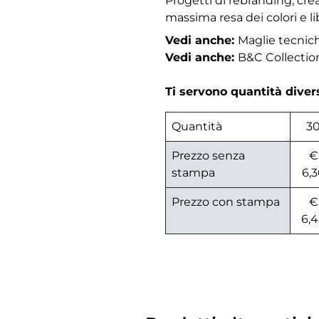
Progetti di rebranding, cre
massima resa dei colori e li
Vedi anche:
Maglie tecni
Vedi anche:
B&C Collectio
Ti servono quantità dive
Quantità
3
Prezzo senza
€
stampa
6,
Prezzo con stampa
€
6,