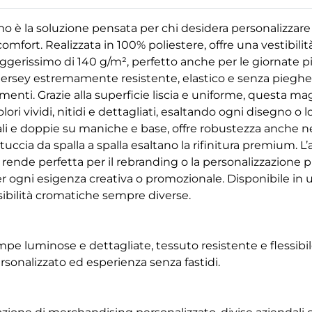
o è la soluzione pensata per chi desidera personalizzare
mfort. Realizzata in 100% poliestere, offre una vestibili
eggerissimo di 140 g/m², perfetto anche per le giornate pi
 jersey estremamente resistente, elastico e senza pieghe
ti. Grazie alla superficie liscia e uniforme, questa magli
ri vividi, nitidi e dettagliati, esaltando ogni disegno o l
ali e doppie su maniche e base, offre robustezza anche nell
ttuccia da spalla a spalla esaltano la rifinitura premium. L
 rende perfetta per il rebranding o la personalizzazione p
r ogni esigenza creativa o promozionale. Disponibile in 
sibilità cromatiche sempre diverse.
mpe luminose e dettagliate, tessuto resistente e flessibi
sonalizzato ed esperienza senza fastidi.