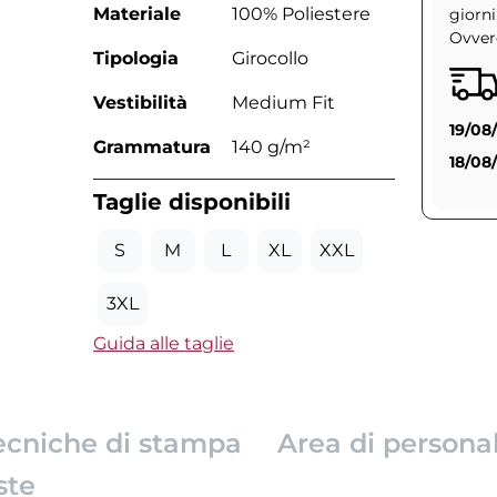
Materiale
100% Poliestere
giorni
Ovvero
Tipologia
Girocollo
Vestibilità
Medium Fit
19/08
Grammatura
140 g/m²
18/08
Taglie disponibili
S
M
L
XL
XXL
3XL
Guida alle taglie
ecniche di stampa
Area di persona
ste