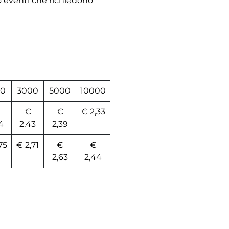
 o eventi che richiedono
00
3000
5000
10000
€
€
€ 2,33
4
2,43
2,39
75
€ 2,71
€
€
2,63
2,44