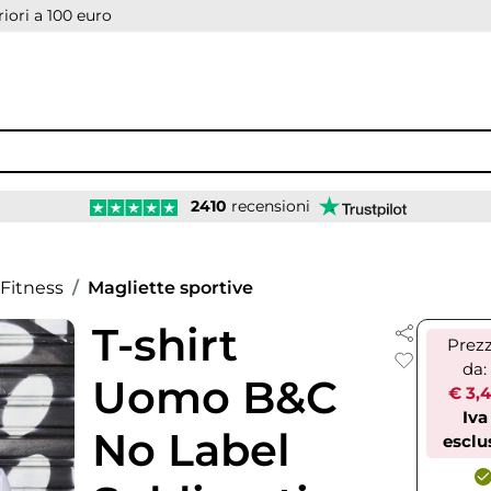
iori a 100 euro
2410
recensioni
Fitness
Magliette sportive
T-shirt
Prez
da:
Uomo B&C
€ 3,
Iva
No Label
esclu