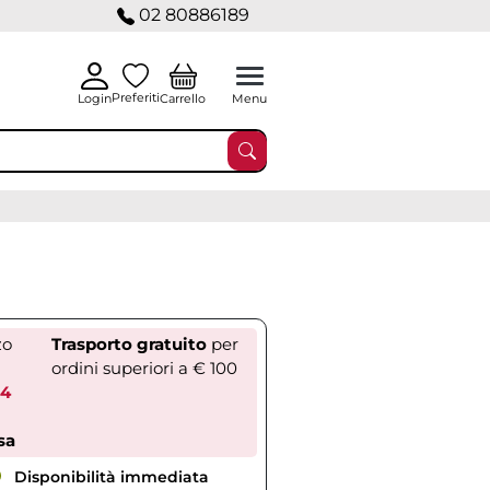
02 80886189
Preferiti
Carrello
Login
Menu
zo
Trasporto gratuito
per
ordini superiori a € 100
44
sa
Disponibilità immediata