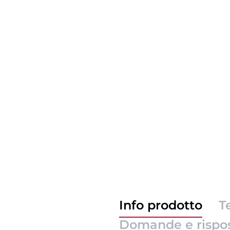
Info prodotto
T
Domande e rispo