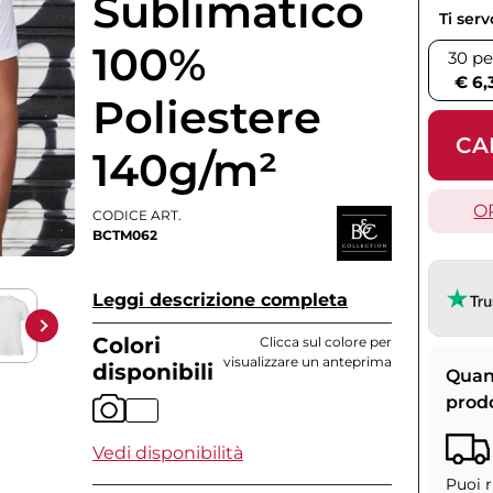
Sublimatico
Ti ser
100%
30 pe
€ 6,
Poliestere
CA
140g/m²
O
CODICE ART.
BCTM062
Leggi descrizione completa
Colori
Clicca sul colore per
visualizzare un anteprima
disponibili
Quan
prod
Vedi disponibilità
Puoi r