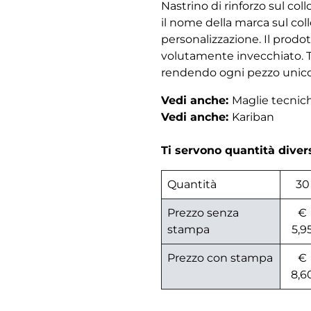
Nastrino di rinforzo sul co
il nome della marca sul coll
personalizzazione. Il prodo
volutamente invecchiato. Ta
rendendo ogni pezzo unico e
Vedi anche:
Maglie tecni
Vedi anche:
Kariban
Ti servono quantità dive
Quantità
30
Prezzo senza
€
stampa
5,9
Prezzo con stampa
€
8,6