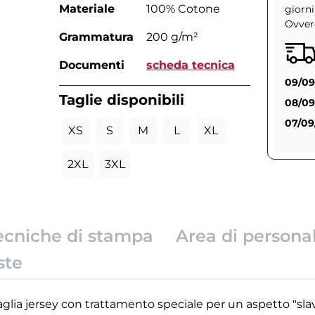
Materiale
100% Cotone
giorni
Ovvero
Grammatura
200 g/m²
Documenti
scheda tecnica
09/09
Taglie disponibili
08/09
07/09
XS
S
M
L
XL
2XL
3XL
ecniche di stampa
Area di persona
ste
lia jersey con trattamento speciale per un aspetto "slav