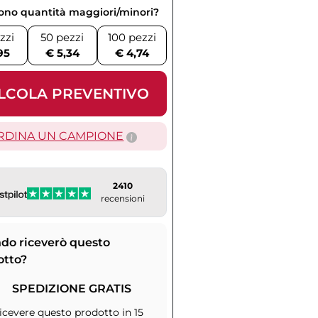
vono quantità maggiori/minori?
zzi
50 pezzi
100 pezzi
95
€ 5,34
€ 4,74
LCOLA PREVENTIVO
RDINA UN CAMPIONE
2410
recensioni
do riceverò questo
otto?
SPEDIZIONE GRATIS
icevere questo prodotto in 15