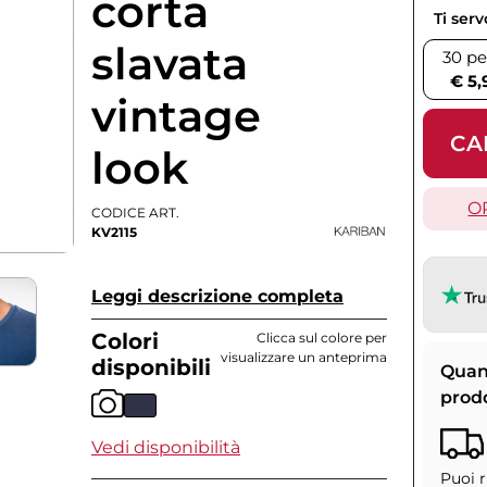
corta
Ti ser
slavata
30 pe
€ 5,
vintage
CA
look
O
CODICE ART.
KV2115
Leggi descrizione completa
Colori
Clicca sul colore per
visualizzare un anteprima
disponibili
Quan
prod
Vedi disponibilità
Puoi r