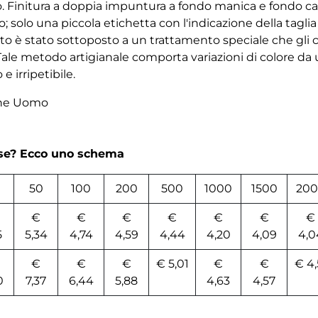
llo. Finitura a doppia impuntura a fondo manica e fondo 
o; solo una piccola etichetta con l'indicazione della taglia
tto è stato sottoposto a un trattamento speciale che gli 
le metodo artigianale comporta variazioni di colore da un
 irripetibile.
che Uomo
rse? Ecco uno schema
50
100
200
500
1000
1500
200
€
€
€
€
€
€
€
5
5,34
4,74
4,59
4,44
4,20
4,09
4,0
€
€
€
€ 5,01
€
€
€ 4,
0
7,37
6,44
5,88
4,63
4,57