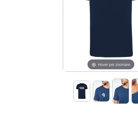
Hover per zoomare