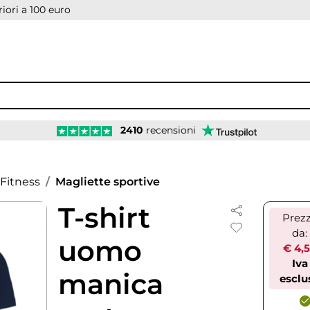
iori a 100 euro
2410
recensioni
Fitness
Magliette sportive
T-shirt
Prez
da:
uomo
€ 4,
Iva
manica
esclu