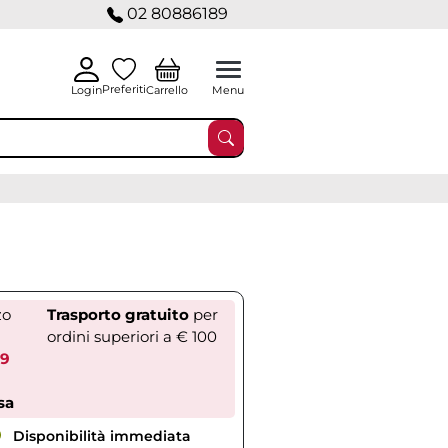
02 80886189
Preferiti
Carrello
Login
Menu
zo
Trasporto gratuito
per
ordini superiori a € 100
59
sa
Disponibilità immediata