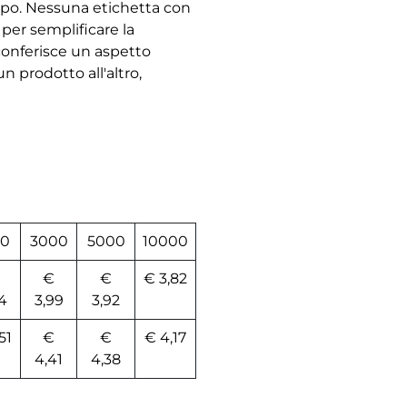
capo. Nessuna etichetta con
 per semplificare la
conferisce un aspetto
 prodotto all'altro,
0
3000
5000
10000
€
€
€ 3,82
4
3,99
3,92
51
€
€
€ 4,17
4,41
4,38