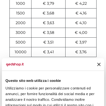
1000
€ 3,79
€ 4,22
1500
€ 3,68
€ 4,16
2000
€ 3,63
€ 4,10
3000
€ 3,58
€ 4,00
5000
€ 3,51
€ 3,97
10000
€ 3,41
€ 3,76
Tecniche di stampa
Area di personalizzazione
Questo sito web utilizza i cookie
Utilizziamo i cookie per personalizzare contenuti ed
Domande e risposte
annunci, per fornire funzionalità dei social media e per
analizzare il nostro traffico. Condividiamo inoltre
informazioni sul modo in cui utilizzi il nostro sito con i