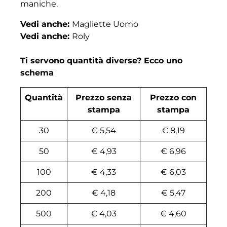
maniche.
Vedi anche:
Magliette Uomo
Vedi anche:
Roly
Ti servono quantità diverse? Ecco uno
schema
Quantità
Prezzo senza
Prezzo con
stampa
stampa
30
€ 5,54
€ 8,19
50
€ 4,93
€ 6,96
100
€ 4,33
€ 6,03
200
€ 4,18
€ 5,47
500
€ 4,03
€ 4,60