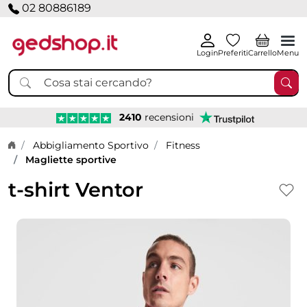
02 80886189
Login
Preferiti
Carrello
Menu
2410
recensioni
Home page
Abbigliamento Sportivo
Fitness
Magliette sportive
t-shirt Ventor