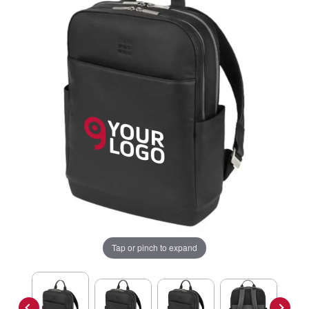
Tap or pinch to expand