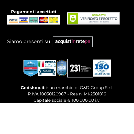
Pagamenti accettati
Siamo presenti su
Gedshop.it
è un marchio di G&D Group S.r.l.
P.IVA 10030120967 - Rea n. MI-2501016
Capitale sociale € 100.000,00 i.v.
Sede legale, Uffici Commerciali: Via Giuseppe Govone,
14 - 20154 Milano (MI)
Tel. 02 80886189
-
Mail. commerciale@gedshop.it