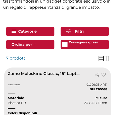
trasformandosi in un gadget corporate esclusivo o in
un regalo di rappresentanza di grande impatto.
Categorie
Filtri
Consegna express
Ordina per
7 prodotti
Zaino Moleskine Classic, 15" Laptop, Comodo e Resistente
CODICE ART.
BUL130068
Materiale
Misure
Plastica PU
33 x 41 x 12 cm
Colori disponibili