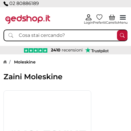
02 80886189
Login
Preferiti
Carrello
Menu
2410
recensioni
Home page
Moleskine
Zaini Moleskine