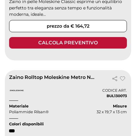
Zaino in pelle Moleskine Classic esprime un equilibrio
perfetto tra eleganza senza tempo e funzionalità
moderna, ideale...
prezzo da € 164,72
CALCOLA PREVENTIVO
Zaino Rolltop Moleskine Metro Nero 15'' in Poliammide Rilsan®
CODICE ART.
BUL130073
Materiale
Misure
Poliammide Rilsan®
32 x 19,7 x 13 cm
Colori disponibili