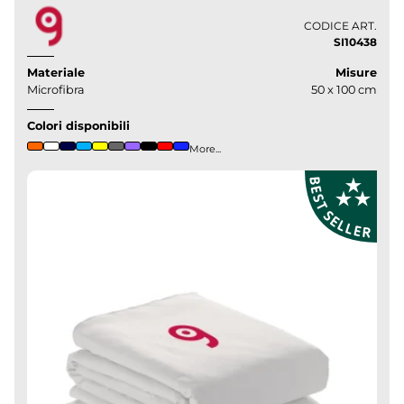
CODICE ART.
SI10438
Materiale
Misure
Microfibra
50 x 100 cm
Colori disponibili
More...