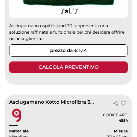
Asciugamano ospiti Island 30 rappresenta una
soluzione raffinata e funzionale per chi desidera offrire
un’accoglienza...
prezzo da € 1,14
CALCOLA PREVENTIVO
Asciugamano Kotto Microfibra 30x45cm Ultra Assorbente
CODICE ART.
4554
Materiale
Misure
Microfibra
30 x 45 cm