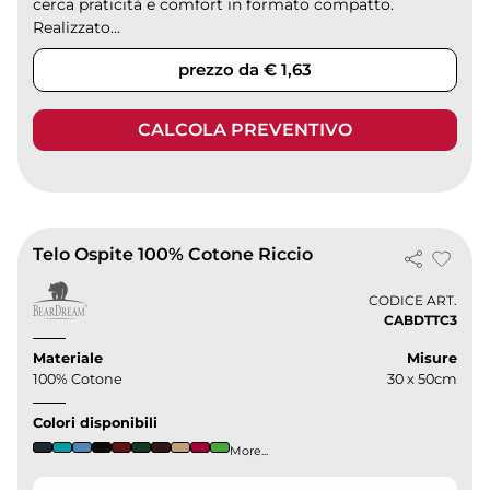
cerca praticità e comfort in formato compatto.
Realizzato...
prezzo da € 1,63
CALCOLA PREVENTIVO
Telo Ospite 100% Cotone Riccio
CODICE ART.
CABDTTC3
Materiale
Misure
100% Cotone
30 x 50cm
Colori disponibili
More...