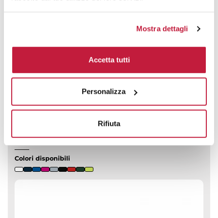
CALCOLA PREVENTIVO
Mostra dettagli
Accetta tutti
Atoll Asciugamano Microfibra, Leggero e Compatto
Personalizza
CODICE ART.
SOLS01208
Materiale
Misure
Rifiuta
90% microfibra di poliestere
30 x 50 cm
- 10% poliammide
Colori disponibili