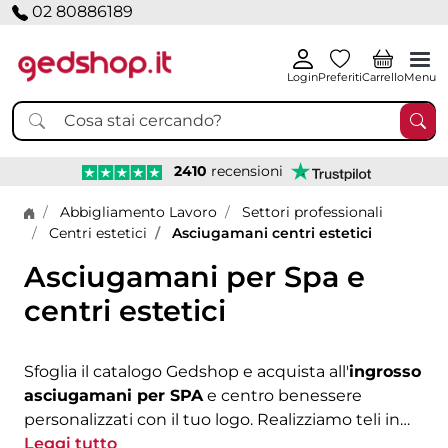
02 80886189
Login
Preferiti
Carrello
Menu
2410
recensioni
Home page
Abbigliamento Lavoro
Settori professionali
Centri estetici
Asciugamani centri estetici
Asciugamani per Spa e
centri estetici
Sfoglia il catalogo Gedshop e acquista all'
ingrosso
asciugamani per SPA
e centro benessere
personalizzati con il tuo logo. Realizziamo teli in
spugna di alta qualità, personalizzabili sia con la
Leggi tutto