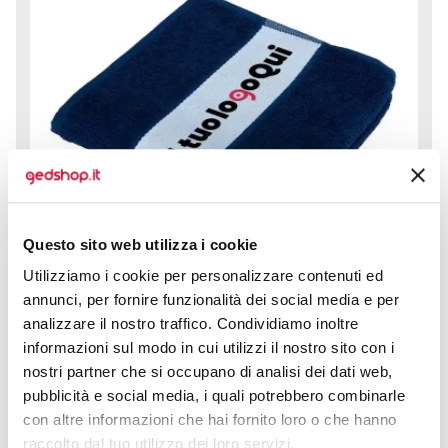
Questo sito web utilizza i cookie
Utilizziamo i cookie per personalizzare contenuti ed
annunci, per fornire funzionalità dei social media e per
analizzare il nostro traffico. Condividiamo inoltre
informazioni sul modo in cui utilizzi il nostro sito con i
Telo per Sublimazione Ospite è la scelta perfetta per
nostri partner che si occupano di analisi dei dati web,
chi desidera unire qualità, praticità e...
pubblicità e social media, i quali potrebbero combinarle
con altre informazioni che hai fornito loro o che hanno
prezzo da € 1,61
raccolto dal tuo utilizzo dei loro servizi.