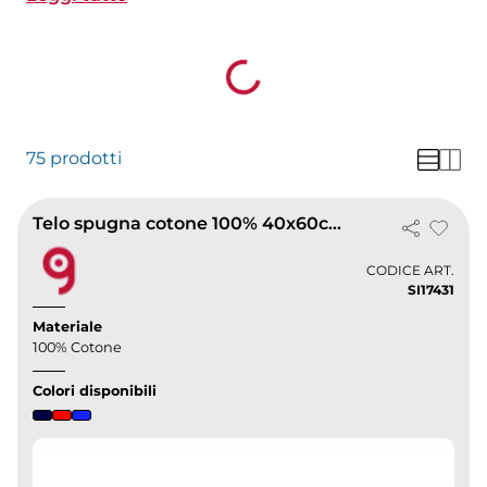
Loading...
classica stampa che con un elegante ricamo.
Calcola il tuo preventivo online e approfitta delle
nostre consegne express in tutta Italia.
75 prodotti
Telo spugna cotone 100% 40x60cm banda opaca stampabile -
CODICE ART.
SI17431
Materiale
100% Cotone
Colori disponibili