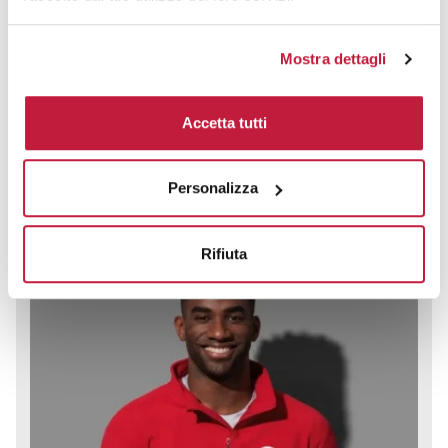
Pile mezza zip B&C, micropile traspirante 170g, regular fit
Mostra dettagli
CODICE ART.
ST5020
Accetta tutti
Materiale
100% Poliestere - 170 g/m²
Personalizza
Colori disponibili
Rifiuta