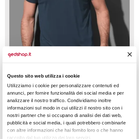
T-shirt Active 140 Raglan offre una combinazione
Questo sito web utilizza i cookie
perfetta di performance e stile per chi cerca comfort e
Utilizziamo i cookie per personalizzare contenuti ed
libertà di...
annunci, per fornire funzionalità dei social media e per
prezzo da € 5,70
analizzare il nostro traffico. Condividiamo inoltre
informazioni sul modo in cui utilizzi il nostro sito con i
nostri partner che si occupano di analisi dei dati web,
CALCOLA PREVENTIVO
pubblicità e social media, i quali potrebbero combinarle
con altre informazioni che hai fornito loro o che hanno
raccolto dal tuo utilizzo dei loro servizi.