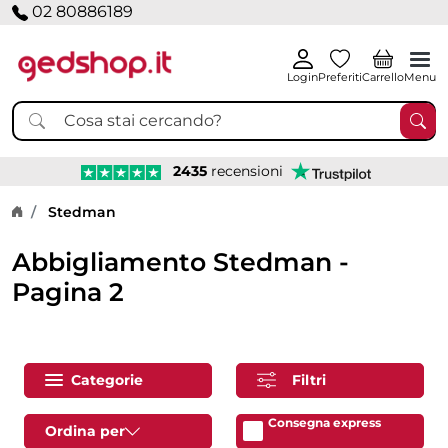
02 80886189
Login
Preferiti
Carrello
Menu
2435
recensioni
Home page
Stedman
Abbigliamento Stedman -
Pagina 2
Categorie
Filtri
Consegna express
Ordina per