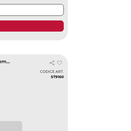
Polo Donna Lux 100% Cotone, 180g/m², Vestibilità Femminile
CODICE ART.
ST9160