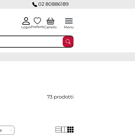
02 80886189
Preferiti
Carrello
Login
Menu
73 prodotti
re