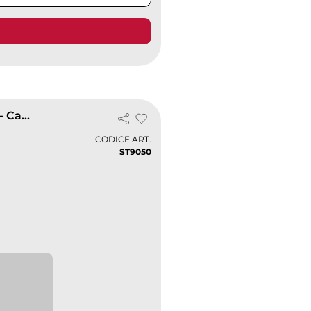
Polo manica corta Henry in cotone pettinato Uomo - Casual Fit
CODICE ART.
ST9050