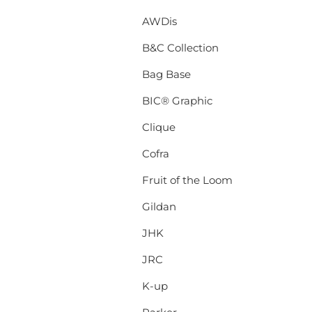
AWDis
B&C Collection
Bag Base
BIC® Graphic
Clique
Cofra
Fruit of the Loom
Gildan
JHK
JRC
K-up