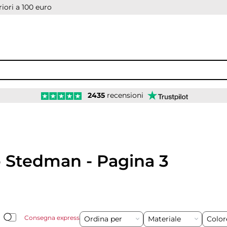
iori a 100 euro
2435
recensioni
 Stedman - Pagina 3
Consegna express
Ordina per
Materiale
Colo