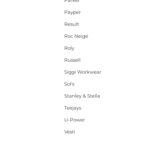
Parker
Payper
Result
Roc Neige
Roly
Russell
Siggi Workwear
Sol's
Stanley & Stella
Teejays
U-Power
Vesti