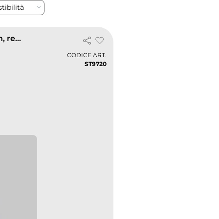
tibilità
Claire T-shirt donna manica lunga cotone ed elastan, regular fit
CODICE ART.
ST9720