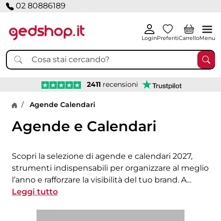
02 80886189
Login
Preferiti
Carrello
Menu
2411
recensioni
Home page
Agende Calendari
Agende e Calendari
Scopri la selezione di
agende
e
calendari
2027,
strumenti indispensabili per organizzare al meglio
l’anno e rafforzare la visibilità del tuo brand. A
catalogo trovi modelli
Leggi tutto
settimanali
,
giornalieri
,
tascabili
e
da tavolo
, disponibili in diversi formati,
materiali e colori, tutti personalizzabili con il logo