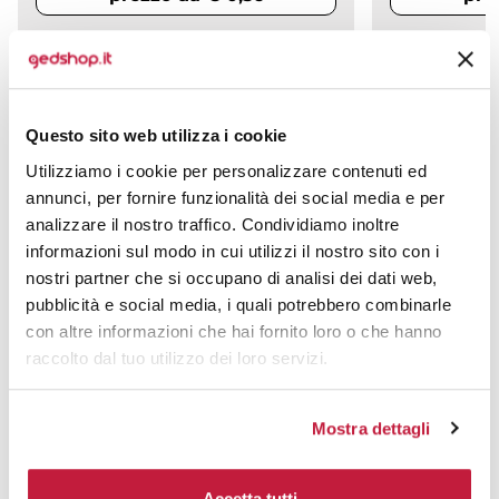
CALCOLA PREVENTIVO
CALCO
Questo sito web utilizza i cookie
Utilizziamo i cookie per personalizzare contenuti ed
annunci, per fornire funzionalità dei social media e per
analizzare il nostro traffico. Condividiamo inoltre
Anteprima di stampa
Preventivi online
informazioni sul modo in cui utilizzi il nostro sito con i
Prima di stampare potrai
Grazie al nostro sistema, puoi
visualizzare gratuitamente
avere il preventivo dei tuoi
nostri partner che si occupano di analisi dei dati web,
l’anteprima di stampa.
prodotti in tempo reale.
pubblicità e social media, i quali potrebbero combinarle
con altre informazioni che hai fornito loro o che hanno
raccolto dal tuo utilizzo dei loro servizi.
Supporto clienti
Paga a rate senza
Mostra dettagli
interessi
Sempre attivo dal lunedì al
Con Klarna e Scalapay.
venerdì via chat, email o
telefono.
Accetta tutti