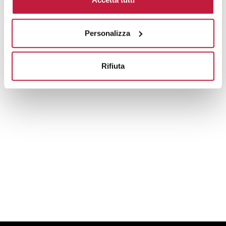
Personalizza
Blogo
Il Magazine di Gedshop.it
Spedizioni gratuite
Articoli, guide, lasciati ispirare...
Per tutti gli ordini che
superano l’importo di € 100.
Rifiuta