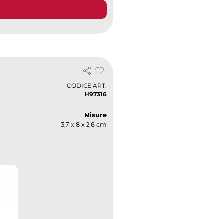
o
CODICE ART.
H97316
Misure
3,7 x 8 x 2,6 cm