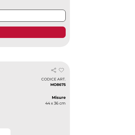
CODICE ART.
MO8675
Misure
44 x 36 cm