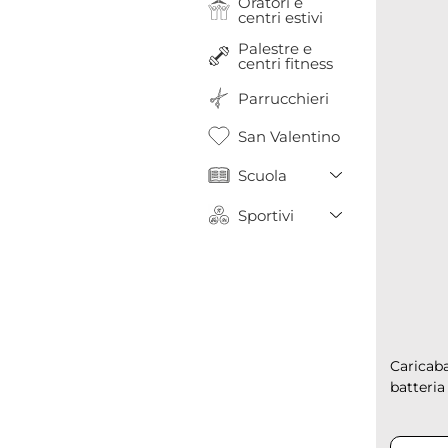
Oratori e
centri estivi
Palestre e
centri fitness
Parrucchieri
San Valentino
Toggle Drop
Scuola
Toggle Drop
Sportivi
Caricaba
batteria