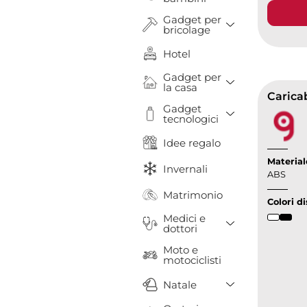
Gadget per
Toggle Drop
bricolage
Hotel
Gadget per
Toggle Drop
la casa
Carica
Gadget
Toggle Drop
tecnologici
Idee regalo
Material
Invernali
ABS
Matrimonio
Colori di
Medici e
Toggle Drop
dottori
Moto e
motociclisti
Toggle Drop
Natale