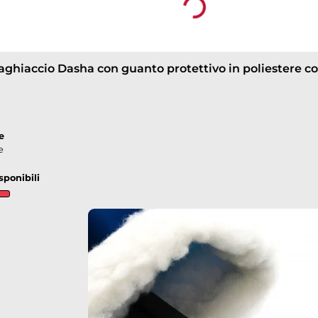
ropdown
e
e
sponibili