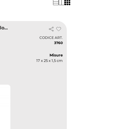
Raschiaghiaccio Dasha con guanto protettivo in poliestere colorato
CODICE ART.
3760
Misure
17 x 25 x 1,5 cm