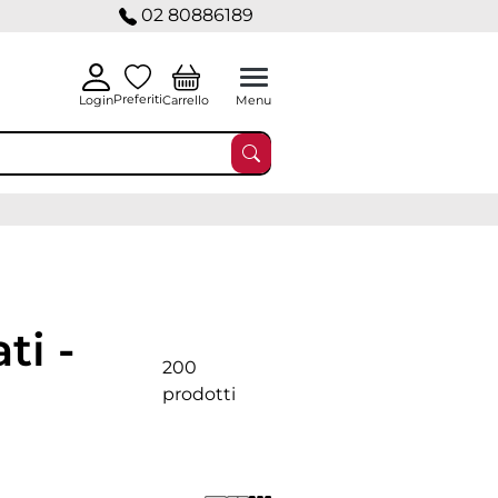
02 80886189
Preferiti
Carrello
Login
Menu
ti -
200
prodotti