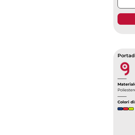
Portad
Material
Poliester
Colori di