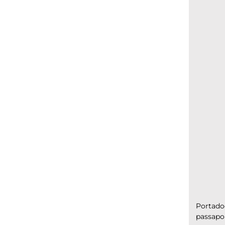
Portadoc
passaport