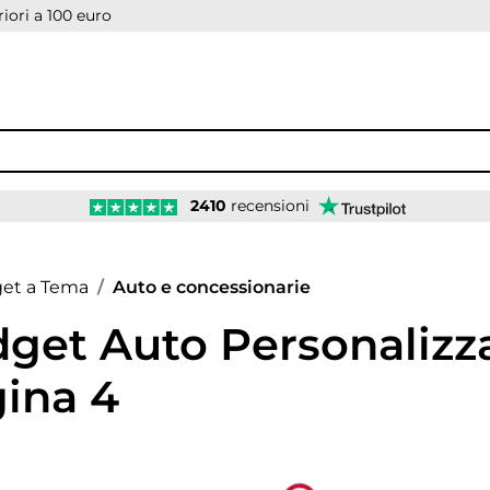
iori a 100 euro
2410
recensioni
age
et a Tema
Auto e concessionarie
get Auto Personalizza
ina 4
down
Loading...