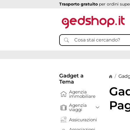
Trasporto gratuito
per ordini super
Gadget a
Home p
Gadg
Tema
Gad
Agenzia
immobiliare
Pag
Agenzia
Toggle Drop
viaggi
Assicurazioni
Associazioni