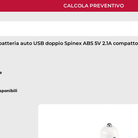
CALCOLA PREVENTIVO
down
down
batteria auto USB doppio Spinex ABS 5V 2.1A compatt
down
e
sponibili
down
down