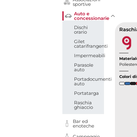
sportive
Auto e
Toggle D
concessionarie
Dischi
orario
Gilet
catarifrangenti
Impermeabili
Material
Parasole
Poliester
auto
Colori di
Portadocumenti
auto
Portatarga
Raschia
ghiaccio
Bar ed
enoteche
Campeggio