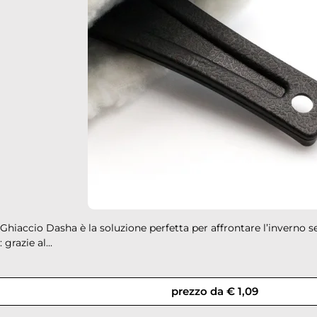
down
down
Ghiaccio Dasha è la soluzione perfetta per affrontare l’inverno 
down
 grazie al...
prezzo da € 1,09
down