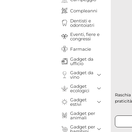
Compleanni
Dentisti e
odontoiatri
Eventi, fiere e
congressi
Farmacie
Gadget da
ufficio
Gadget da
Toggle Drop
vino
Gadget
Toggle Drop
ecologici
Raschia 
Gadget
Toggle Drop
praticità:
estivi
Gadget per
animali
Gadget per
Toggle Drop
bambini