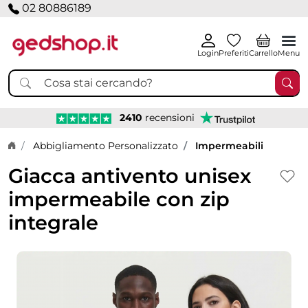
02 80886189
Login
Preferiti
Carrello
Menu
2410
recensioni
Home page
Abbigliamento Personalizzato
Impermeabili
Giacca antivento unisex
impermeabile con zip
integrale