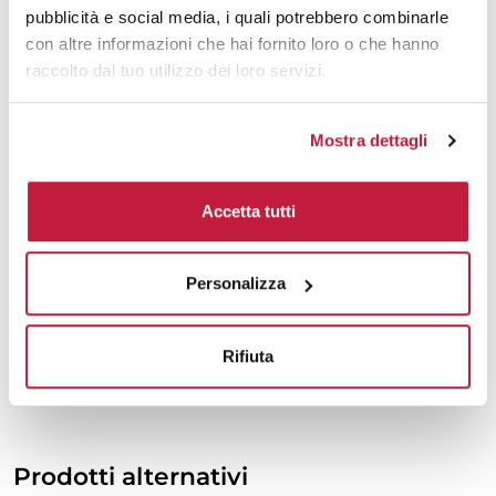
pubblicità e social media, i quali potrebbero combinarle
2000
€ 7,16
€ 8,46
con altre informazioni che hai fornito loro o che hanno
raccolto dal tuo utilizzo dei loro servizi.
3000
€ 7,15
€ 8,44
5000
€ 7,12
€ 8,41
Mostra dettagli
10000
€ 7,07
€ 8,31
Accetta tutti
Tecniche di stampa
Personalizza
Area di personalizzazione
Rifiuta
Domande e risposte
Prodotti alternativi