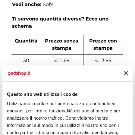
Vedi anche:
Sol's
Ti servono quantità diverse? Ecco uno
schema
Quantità
Prezzo senza
Prezzo con
stampa
stampa
30
€ 11,68
€ 13,85
50
€ 9,90
€ 12,12
100
€ 7,78
€ 9,61
Questo sito web utilizza i cookie
200
€ 7,62
€ 9,05
Utilizziamo i cookie per personalizzare contenuti ed
500
€ 7,25
€ 8,84
annunci, per fornire funzionalità dei social media e per
analizzare il nostro traffico. Condividiamo inoltre
1000
€ 7,18
€ 8,50
informazioni sul modo in cui utilizzi il nostro sito con i
nostri partner che si occupano di analisi dei dati web,
1500
€ 7,17
€ 8,48