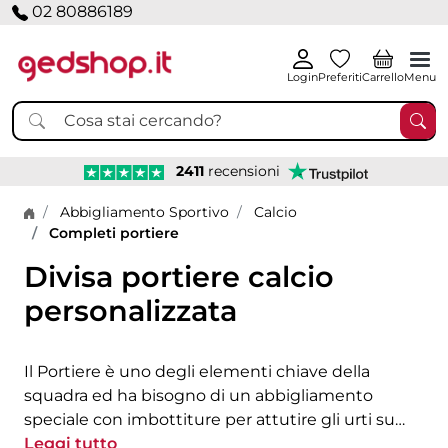
02 80886189
Login
Preferiti
Carrello
Menu
2411
recensioni
Home page
Abbigliamento Sportivo
Calcio
Completi portiere
Divisa portiere calcio
personalizzata
Il Portiere è uno degli elementi chiave della
squadra ed ha bisogno di un abbigliamento
speciale con imbottiture per attutire gli urti su
braccia e gambe ma che lascino libertà di
Leggi tutto