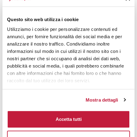
Questo sito web utilizza i cookie
Utilizziamo i cookie per personalizzare contenuti ed
annunci, per fornire funzionalità dei social media e per
Pantalone Lungo Bayern è il compagno perfetto per
analizzare il nostro traffico. Condividiamo inoltre
chi difende la porta con determinazione e cerca
informazioni sul modo in cui utilizzi il nostro sito con i
comodità senza...
nostri partner che si occupano di analisi dei dati web,
pubblicità e social media, i quali potrebbero combinarle
prezzo da € 11,75
con altre informazioni che hai fornito loro o che hanno
raccolto dal tuo utilizzo dei loro servizi.
CALCOLA PREVENTIVO
Mostra dettagli
Kit portiere Hyguana
Accetta tutti
CODICE ART.