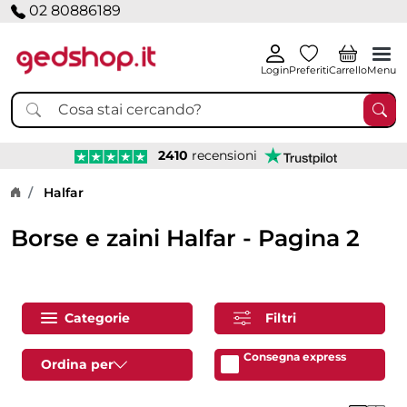
02 80886189
Login
Preferiti
Carrello
Menu
2410
recensioni
Home page
Halfar
Borse e zaini Halfar - Pagina 2
Categorie
Filtri
Consegna express
Ordina per