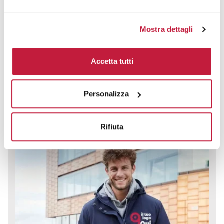
Mostra dettagli
Parka imbottito uomo James & Nicholson, cappuccio, regular fit
CODICE ART.
Accetta tutti
JN1176
Materiale
Personalizza
96% Poliestere 4% Elastane - > 200 g/m2
Colori disponibili
Rifiuta