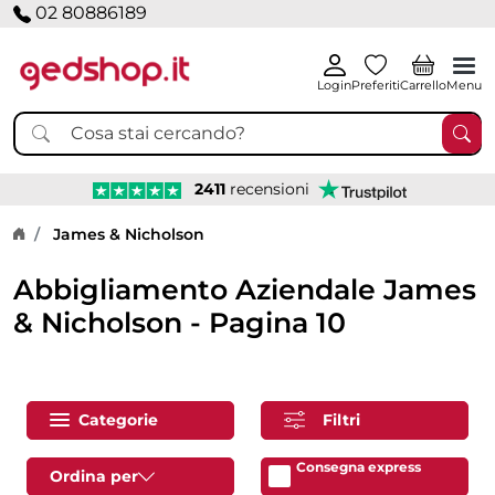
02 80886189
Login
Preferiti
Carrello
Menu
2411
recensioni
Home page
James & Nicholson
Abbigliamento Aziendale James
& Nicholson - Pagina 10
Categorie
Filtri
Consegna express
Ordina per