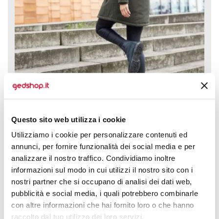
Questo sito web utilizza i cookie
Parka da donna imbottito con cappuccio James &
Utilizziamo i cookie per personalizzare contenuti ed
Nicholson è il capospalla ideale per affrontare ogni
annunci, per fornire funzionalità dei social media e per
giornata con...
analizzare il nostro traffico. Condividiamo inoltre
informazioni sul modo in cui utilizzi il nostro sito con i
prezzo da € 68,24
nostri partner che si occupano di analisi dei dati web,
pubblicità e social media, i quali potrebbero combinarle
CALCOLA PREVENTIVO
con altre informazioni che hai fornito loro o che hanno
raccolto dal tuo utilizzo dei loro servizi.