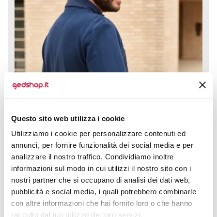
Questo sito web utilizza i cookie
Utilizziamo i cookie per personalizzare contenuti ed
annunci, per fornire funzionalità dei social media e per
analizzare il nostro traffico. Condividiamo inoltre
informazioni sul modo in cui utilizzi il nostro sito con i
nostri partner che si occupano di analisi dei dati web,
pubblicità e social media, i quali potrebbero combinarle
80% cotone, 20% poliestere. Giacca con imbottitura
con altre informazioni che hai fornito loro o che hanno
100% poliestere. Maniche di tessuto french terry, 2
raccolto dal tuo utilizzo dei loro servizi.