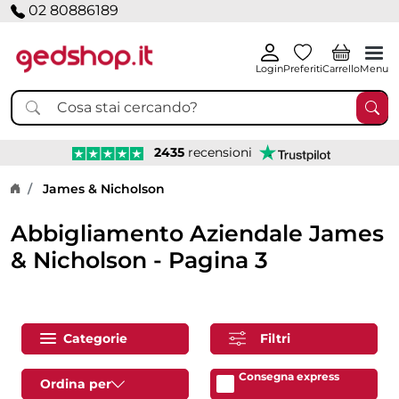
02 80886189
Login
Preferiti
Carrello
Menu
2435
recensioni
Home page
James & Nicholson
Abbigliamento Aziendale James
& Nicholson - Pagina 3
Categorie
Filtri
Consegna express
Ordina per