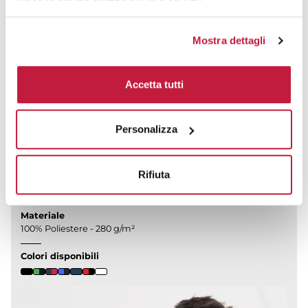
tasche laterali con...
prezzo da € 31,47
Mostra dettagli
CALCOLA PREVENTIVO
Accetta tutti
Personalizza
Men's promo softshell jacket
Rifiuta
CODICE ART.
JN1130
Materiale
100% Poliestere - 280 g/m²
Colori disponibili