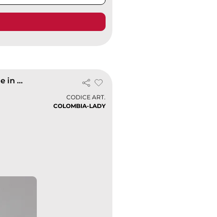
Polo Colombia Lady Donna 100% Cotone Piquè Made in Italy
CODICE ART.
COLOMBIA-LADY