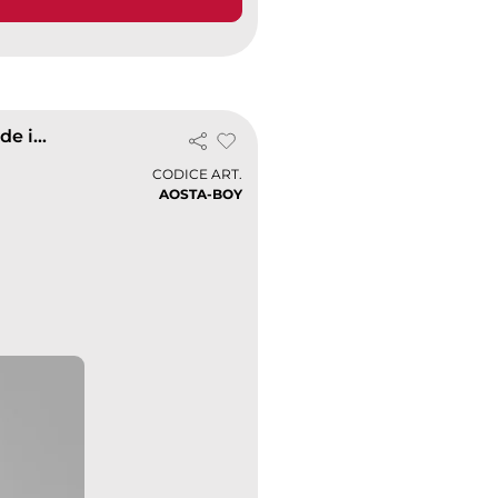
Aosta Boy Polo Bambino Cotone Piqué Tricolore Made in Italy
CODICE ART.
AOSTA-BOY