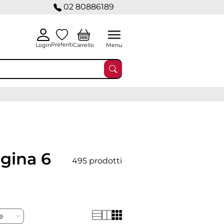
02 80886189
Preferiti
Carrello
Login
Menu
gina 6
495 prodotti
re