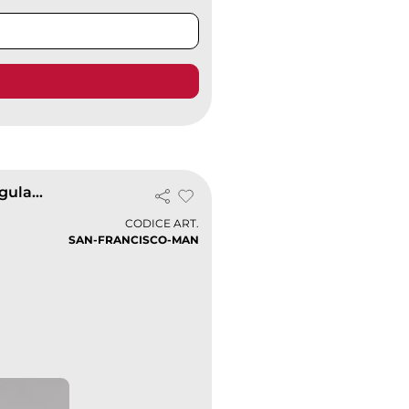
Polo San Francisco uomo, 100% cotone pettinato, regular fit
CODICE ART.
SAN-FRANCISCO-MAN