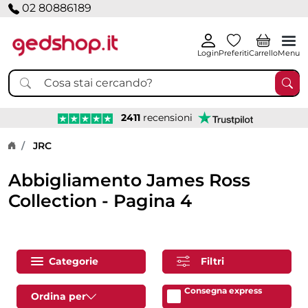
02 80886189
Login
Preferiti
Carrello
Menu
2411
recensioni
Home page
JRC
Abbigliamento James Ross
Collection - Pagina 4
Categorie
Filtri
Consegna express
Ordina per