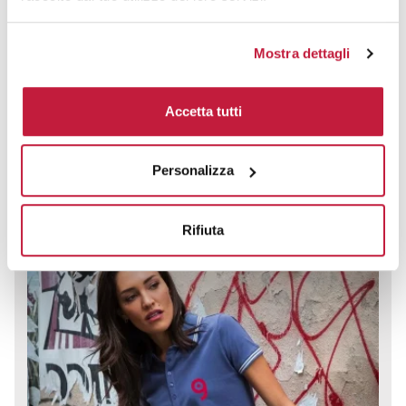
Polo Minorca Lady Malfini in Cotone Pettinato Fit Manica Corta
Mostra dettagli
CODICE ART.
MINORCALADY
Accetta tutti
Materiale
100% Cotone Pettinato - > 200 g/m2
Personalizza
Colori disponibili
Rifiuta