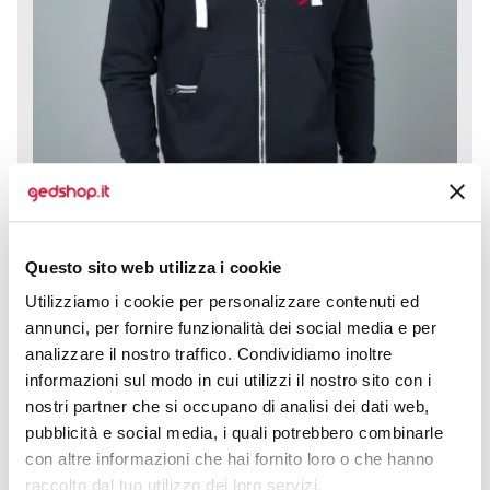
Questo sito web utilizza i cookie
Felpa Nevada è la scelta ideale per chi cerca comfort,
Utilizziamo i cookie per personalizzare contenuti ed
praticità e stile in ogni situazione. Realizzata con un...
annunci, per fornire funzionalità dei social media e per
prezzo da € 14,44
analizzare il nostro traffico. Condividiamo inoltre
informazioni sul modo in cui utilizzi il nostro sito con i
CALCOLA PREVENTIVO
nostri partner che si occupano di analisi dei dati web,
pubblicità e social media, i quali potrebbero combinarle
con altre informazioni che hai fornito loro o che hanno
raccolto dal tuo utilizzo dei loro servizi.