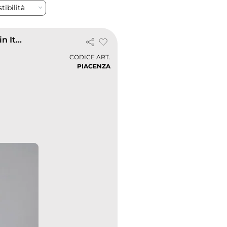
tibilità
Felpa Piacenza uomo 100% cotone, zip corta, made in Italy
CODICE ART.
PIACENZA