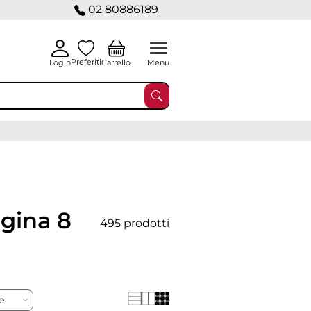
02 80886189
Preferiti
Carrello
Login
Menu
gina 8
495 prodotti
re