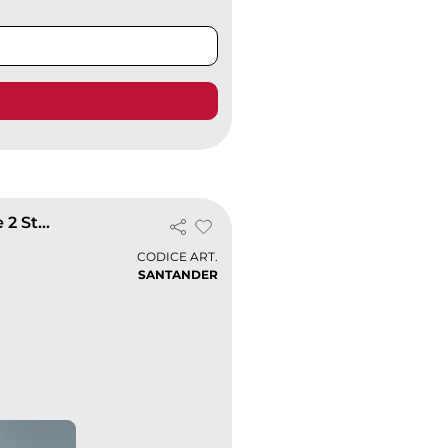
Gilet Santander Softshell Impermeabile, Traspirante 2 Strati
CODICE ART.
SANTANDER