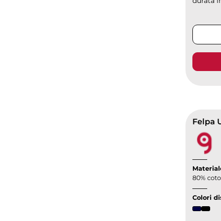
durata i
Felpa 
Material
80% coton
Colori di