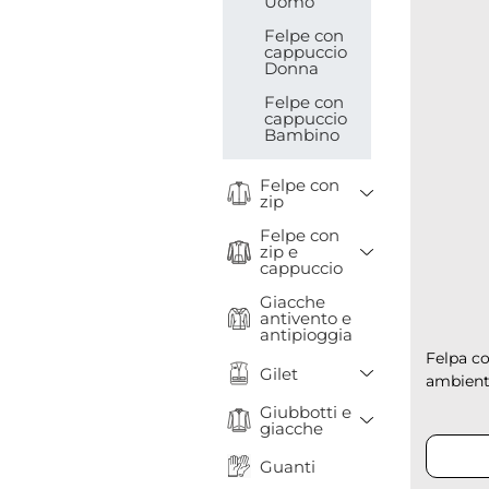
Uomo
Felpe con
cappuccio
Donna
Felpe con
cappuccio
Bambino
Felpe con
Toggle Drop
zip
Felpe con
Toggle Drop
zip e
cappuccio
Giacche
antivento e
antipioggia
Felpa co
Toggle Drop
Gilet
ambienta
Giubbotti e
Toggle Drop
giacche
Guanti