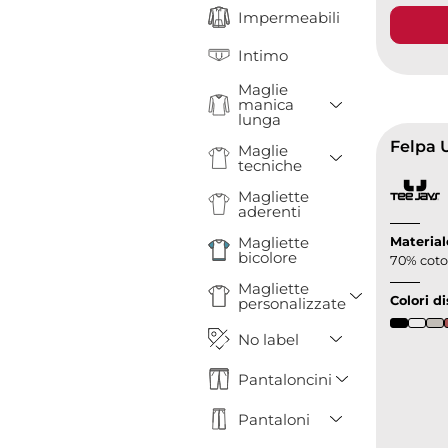
Impermeabili
Intimo
Maglie
Toggle Drop
manica
lunga
Felpa U
Maglie
Toggle Drop
tecniche
Magliette
aderenti
Magliette
Material
bicolore
70% coton
Magliette
Toggle Dr
Colori di
personalizzate
Toggle Drop
No label
Toggle Drop
Pantaloncini
Toggle Drop
Pantaloni