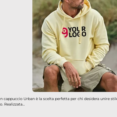
down
down
down
down
down
down
n cappuccio Urban è la scelta perfetta per chi desidera unire stil
. Realizzata...