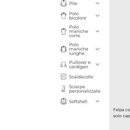
Toggle Drop
Pile
Polo
Toggle Drop
bicolore
Polo
Toggle Drop
maniche
corte
Polo
Toggle Drop
maniche
lunghe
Pullover e
Toggle Drop
cardigan
Scaldacollo
Sciarpe
personalizzate
Toggle Drop
Softshell
Felpa co
solo capo