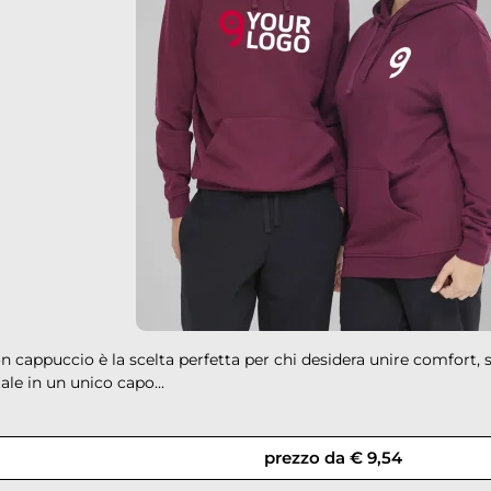
down
down
n cappuccio è la scelta perfetta per chi desidera unire comfort, s
down
le in un unico capo...
down
prezzo da € 9,54