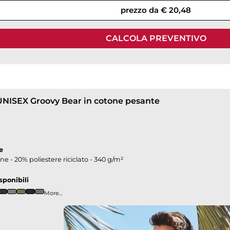
prezzo da € 20,48
CALCOLA PREVENTIVO
UNISEX Groovy Bear in cotone pesante
e
e - 20% poliestere riciclato - 340 g/m²
sponibili
More...