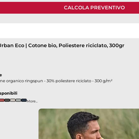
CALCOLA PREVENTIVO
down
rban Eco | Cotone bio, Poliestere riciclato, 300gr
down
e
e organico ringspun - 30% poliestere riciclato - 300 g/m²
opdown
sponibili
More...
down
down
down