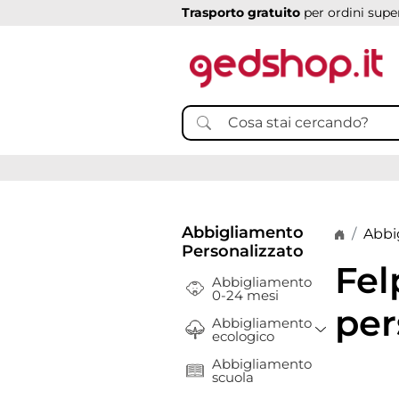
Trasporto gratuito
per ordini super
Abbigliamento
Home p
Abbi
Personalizzato
Fel
Abbigliamento
0-24 mesi
per
Abbigliamento
Toggle Dr
ecologico
Abbigliamento
scuola