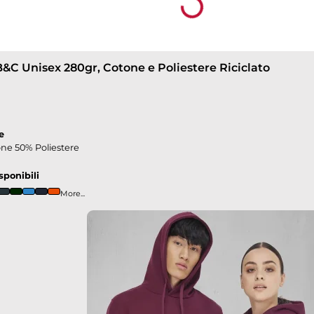
down
down
B&C Unisex 280gr, Cotone e Poliestere Riciclato
down
e
ne 50% Poliestere
sponibili
More...
down
own