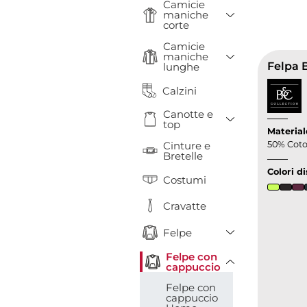
Camicie
Toggle Drop
maniche
corte
Camicie
Toggle Drop
maniche
Felpa 
lunghe
Calzini
Canotte e
Toggle Drop
top
Material
Cinture e
50% Coto
Bretelle
Colori di
Costumi
Cravatte
Toggle Drop
Felpe
Felpe con
Toggle Dropd
cappuccio
Felpe con
cappuccio