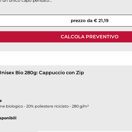
n un unico capo pensato...
prezzo da € 21,19
CALCOLA PREVENTIVO
Unisex Bio 280g: Cappuccio con Zip
e
e biologico - 20% poliestere riciclato - 280 g/m²
sponibili