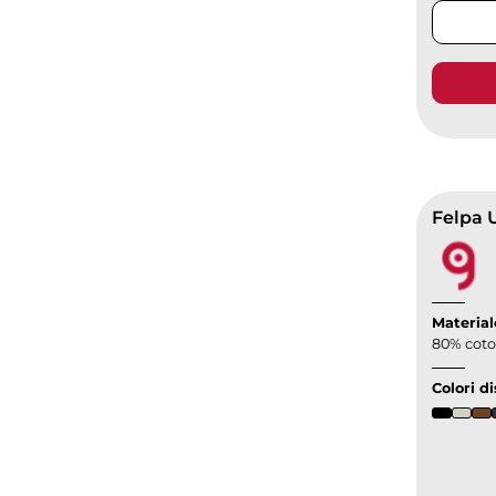
Felpa 
Material
80% coton
Colori di