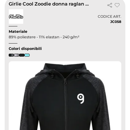
Girlie Cool Zoodie donna raglan bicolore, traspirante, zip intera
CODICE ART.
JC058
Materiale
89% poliestere - 11% elastan - 240 g/m²
Colori disponibili