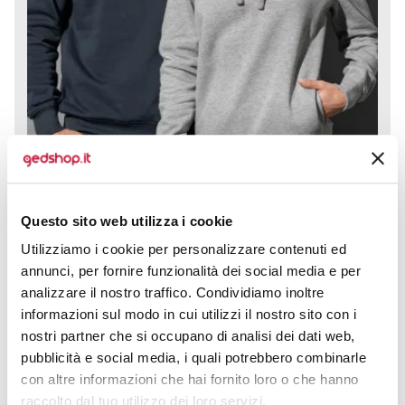
Felpa con cappuccio Unisex Recycled racchiude
Questo sito web utilizza i cookie
comfort, stile e consapevolezza ambientale in una
Utilizziamo i cookie per personalizzare contenuti ed
soluzione versatile adatta a...
annunci, per fornire funzionalità dei social media e per
prezzo da € 19,50
analizzare il nostro traffico. Condividiamo inoltre
informazioni sul modo in cui utilizzi il nostro sito con i
nostri partner che si occupano di analisi dei dati web,
CALCOLA PREVENTIVO
pubblicità e social media, i quali potrebbero combinarle
con altre informazioni che hai fornito loro o che hanno
raccolto dal tuo utilizzo dei loro servizi.