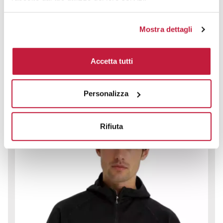
Giacca Patagonia con cappuccio in micropile riciclato uomo
Mostra dettagli
CODICE ART.
R906X
Accetta tutti
Materiale
100% Poliestere - > 200 g/m2
Personalizza
Colori disponibili
Rifiuta