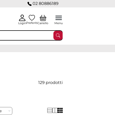
02 80886189
Preferiti
Carrello
Login
Menu
129 prodotti
re