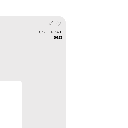
CODICE ART.
B653