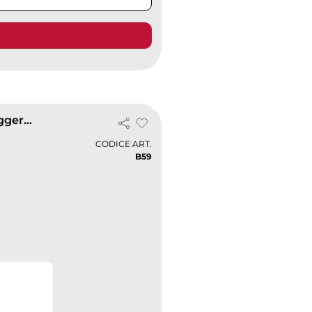
Cappellino Baseball X 100% cotone, visiera curva, leggero 100g
CODICE ART.
B59