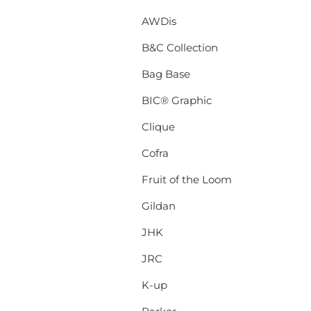
AWDis
B&C Collection
Bag Base
BIC® Graphic
Clique
Cofra
Fruit of the Loom
Gildan
JHK
JRC
K-up