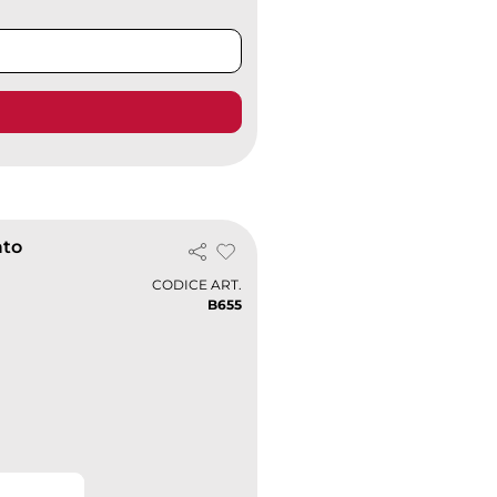
ato
CODICE ART.
B655