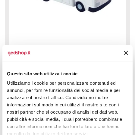
Antistress Autocompattatore è il compagno perfetto
per affrontare le giornate più intense, un gadget
Questo sito web utilizza i cookie
pratico e giocoso...
Utilizziamo i cookie per personalizzare contenuti ed
prezzo da € 2,16
annunci, per fornire funzionalità dei social media e per
analizzare il nostro traffico. Condividiamo inoltre
informazioni sul modo in cui utilizzi il nostro sito con i
CALCOLA PREVENTIVO
nostri partner che si occupano di analisi dei dati web,
pubblicità e social media, i quali potrebbero combinarle
con altre informazioni che hai fornito loro o che hanno
raccolto dal tuo utilizzo dei loro servizi.