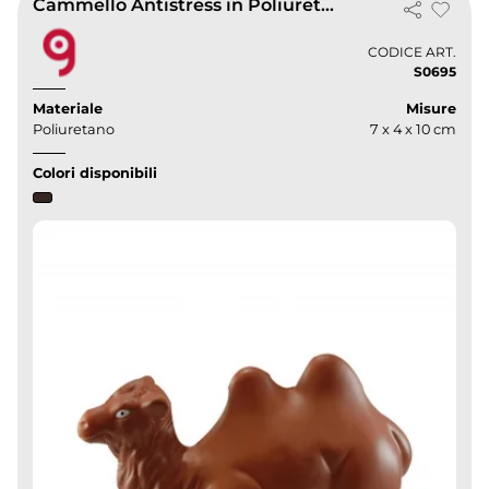
Cammello Antistress in Poliuretano 7x4x10cm – Gadget Viaggio Promo
CODICE ART.
S0695
Materiale
Misure
Poliuretano
7 x 4 x 10 cm
Colori disponibili