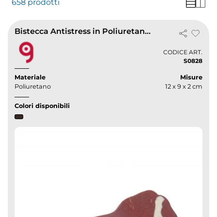
658 prodotti
Bistecca Antistress in Poliuretano 12x9cm - Morbida e Realistica
CODICE ART.
S0828
Materiale
Misure
Poliuretano
12 x 9 x 2 cm
Colori disponibili