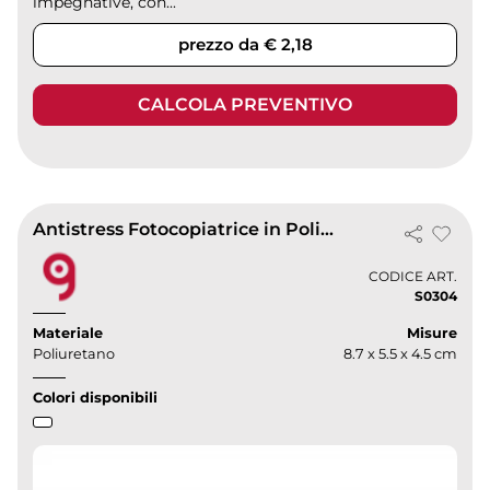
impegnative, con...
prezzo da € 2,18
CALCOLA PREVENTIVO
Antistress Fotocopiatrice in Poliuretano 34g 8.7x5.5x4.5 cm
CODICE ART.
S0304
Materiale
Misure
Poliuretano
8.7 x 5.5 x 4.5 cm
Colori disponibili