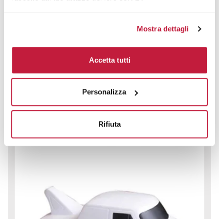
Veicolo Antistress in Poliuretano 10 cm - Recupero Blu, 34g
Mostra dettagli
CODICE ART.
S0637
Materiale
Misure
Accetta tutti
Poliuretano
7.3 x 5.1 x 10.4 cm
Colori disponibili
Personalizza
Rifiuta