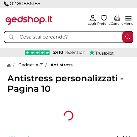
02 80886189
Login
Preferiti
Carrello
Menu
2410
recensioni
Home page
Gadget A-Z
Antistress
Antistress personalizzati -
Pagina 10
Loading...