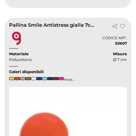
Pallina Smile Antistress gialla 7cm in poliuretano |
CODICE ART.
S0607
Materiale
Misure
Poliuretano
Ø 7 cm
Colori disponibili
More...