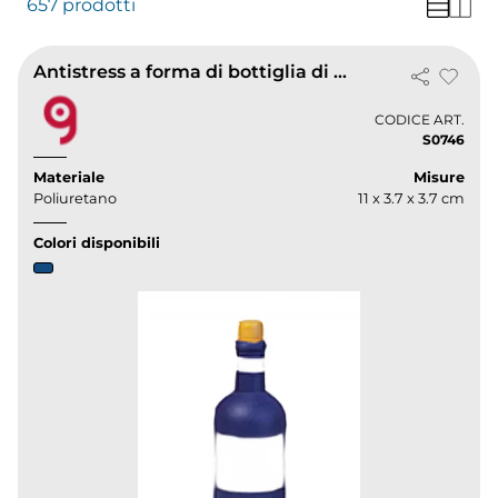
657 prodotti
Antistress a forma di bottiglia di vino in poliuretano 34g
CODICE ART.
S0746
Materiale
Misure
Poliuretano
11 x 3.7 x 3.7 cm
Colori disponibili