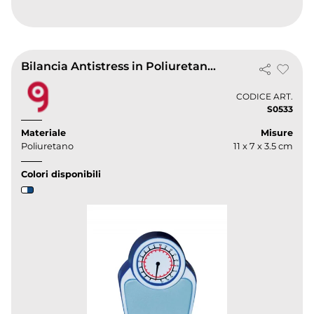
Bilancia Antistress in Poliuretano 34g – Compatta 11x7x3,5cm
CODICE ART.
S0533
Materiale
Misure
Poliuretano
11 x 7 x 3.5 cm
Colori disponibili