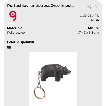
Portachiavi antistress Orso in poliuretano espanso - 10g 4,7x3x6,8cm
CODICE ART.
S1175
Materiale
Misure
Poliuretano
4.7 x 3 x 6.8 cm
Colori disponibili