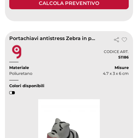
CALCOLA PREVENTIVO
Portachiavi antistress Zebra in poliuretano bianco e nero 10g
CODICE ART.
S1186
Materiale
Misure
Poliuretano
4.7 x 3 x 6 cm
Colori disponibili