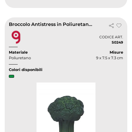
Broccolo Antistress in Poliuretano Verde 9x7.5cm |
CODICE ART.
S0249
Materiale
Misure
Poliuretano
9 x 7.5 x 7.3 cm
Colori disponibili