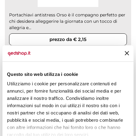
Portachiavi antistress Orso è il compagno perfetto per
chi desidera alleggerire la giornata con un tocco di
allegria e...
prezzo da € 2,15
CALCOLA PREVENTIVO
Questo sito web utilizza i cookie
Utilizziamo i cookie per personalizzare contenuti ed
Portachiavi antistress Polpo in poliuretano, leggero e colorato
annunci, per fornire funzionalità dei social media e per
analizzare il nostro traffico. Condividiamo inoltre
CODICE ART.
informazioni sul modo in cui utilizzi il nostro sito con i
S1148
nostri partner che si occupano di analisi dei dati web,
Materiale
Misure
pubblicità e social media, i quali potrebbero combinarle
Poliuretano
4.5 x 6.5 x 6 cm
con altre informazioni che hai fornito loro o che hanno
raccolto dal tuo utilizzo dei loro servizi.