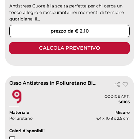
Antistress Cuore è la scelta perfetta per chi cerca un
tocco allegro e rassicurante nei momenti di tensione
quotidiana. Il...
prezzo da € 2,10
CALCOLA PREVENTIVO
Osso Antistress in Poliuretano Bianco 34g 4,4x10,8x2,5 cm
CODICE ART.
S0105
Materiale
Misure
Poliuretano
4.4 x 10.8 x 2.5 cm
Colori disponibili