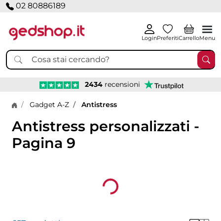
02 80886189
Login
Preferiti
Carrello
Menu
2434
recensioni
Home page
Gadget A-Z
Antistress
Antistress personalizzati -
Pagina 9
Loading...