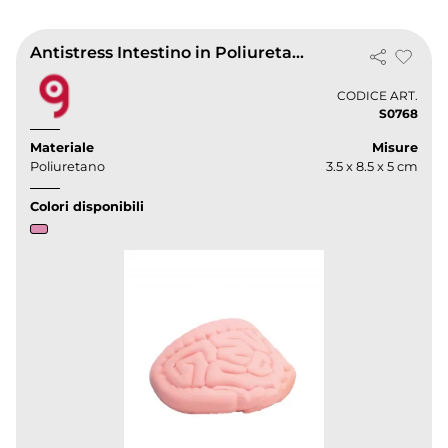
Antistress Intestino in Poliuretano 34g 3.5x8.5x5cm
CODICE ART.
S0768
Materiale
Misure
Poliuretano
3.5 x 8.5 x 5 cm
Colori disponibili