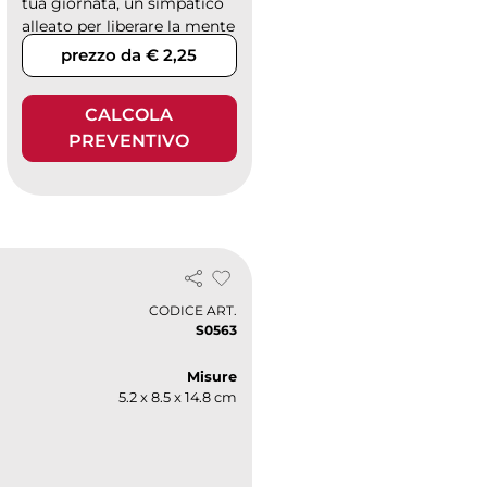
tua giornata, un simpatico
alleato per liberare la mente
dallo stress grazie...
prezzo da € 2,25
CALCOLA
PREVENTIVO
CODICE ART.
S0563
Misure
5.2 x 8.5 x 14.8 cm