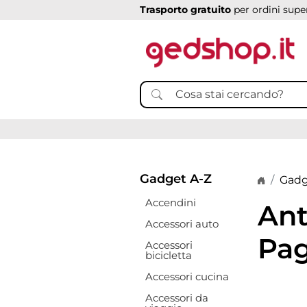
Trasporto gratuito
per ordini super
Gadget A-Z
Home p
Gadg
Accendini
Ant
Accessori auto
Pag
Accessori
bicicletta
Accessori cucina
Accessori da