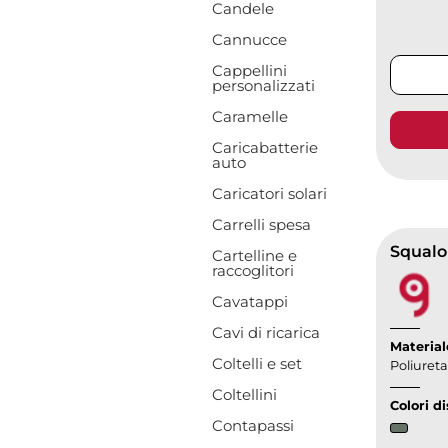
Candele
Cannucce
Cappellini
personalizzati
Caramelle
Caricabatterie
auto
Caricatori solari
Carrelli spesa
Squalo
Cartelline e
raccoglitori
Cavatappi
Cavi di ricarica
Material
Coltelli e set
Poliuret
Coltellini
Colori di
Contapassi