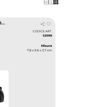
Antistress Ninja in poliuretano nero 34 g, dimensioni 7.8x9.6x3.7 cm
CODICE ART.
S2098
Misure
7.8 x 9.6 x 3.7 cm