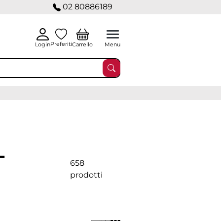
02 80886189
Preferiti
Carrello
Login
Menu
-
658
prodotti