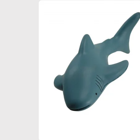
down
down