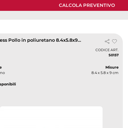
CALCOLA PREVENTIVO
Antistress Pollo in poliuretano 8.4x5.8x9cm | Leggero 34g
CODICE ART.
S0157
down
e
Misure
ano
8.4 x 5.8 x 9 cm
sponibili