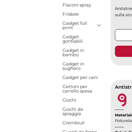
Flaconi spray
Antistre
Frisbee
sulla sic
Gadget full
Toggle Drop
print
Gadget
gonfiabili
Gadget in
bambù
Gadget in
sughero
Gadget per cani
Gettoni per
Antistr
carrello spesa
Giochi
Giochi da
spiaggia
Material
Poliuret
Grembiuli
Guanti da forno