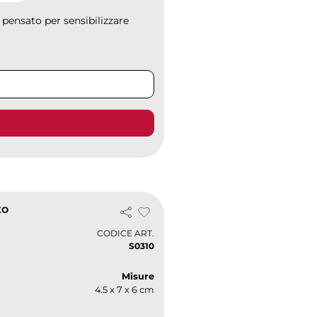
 pensato per sensibilizzare
to
CODICE ART.
S0310
Misure
4.5 x 7 x 6 cm