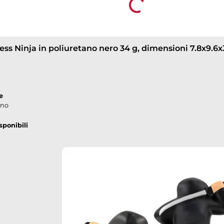
Loading...
e
ano
sponibili
own