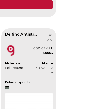
Delfino Antistress
CODICE ART.
S0064
Materiale
Misure
Poliuretano
4 x 5.5 x 11.5
cm
Colori disponibili