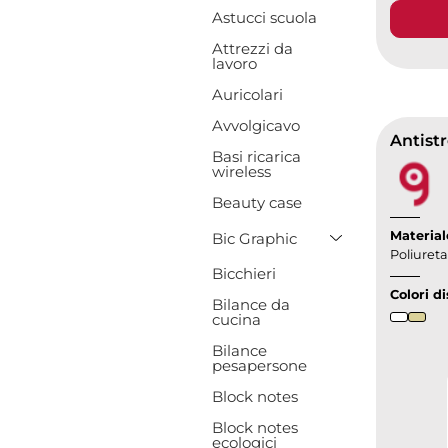
Astucci scuola
Attrezzi da
lavoro
Auricolari
Avvolgicavo
Basi ricarica
wireless
Beauty case
Toggle Drop
Material
Bic Graphic
Poliuret
Bicchieri
Colori di
Bilance da
cucina
Bilance
pesapersone
Block notes
Block notes
ecologici